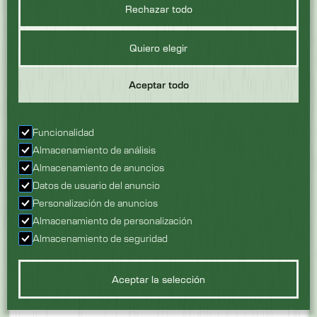
Rechazar todo
Quiero elegir
Aceptar todo
CAJAS DE PALETS PLEGABLES DOLAV
Apto para lavado
Sí
profundo
Funcionalidad
Colapsable
Sí
Almacenamiento de análisis
Almacenamiento de anuncios
Ver producto
Datos de usuario del anuncio
Personalización de anuncios
Almacenamiento de personalización
Almacenamiento de seguridad
Aceptar la selección