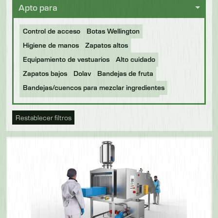
Apto para
Control de acceso
Botas Wellington
Higiene de manos
Zapatos altos
Equipamiento de vestuarios
Alto cuidado
Zapatos bajos
Dolav
Bandejas de fruta
Bandejas/cuencos para mezclar ingredientes
Bandejas Bale Arm
Bajo nivel de cuidado
Plan de pesaje
Bandejas para hornear
bastidores
Restablecer filtros
Tonelly
Bandejas Gastronorm
BOC Trays
Food Production Trays
Buckets
Plastic Dolavs
Pass Through
Botas
Eurobins
Palets de plástico
Higiene de las personas
Cuchillos
Propósito general