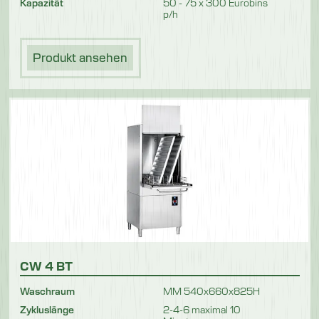
Kapazität
50 - 75 x 300 Eurobins
p/h
Produkt ansehen
CW 4 BT
Waschraum
MM 540x660x825H
Zykluslänge
2-4-6 maximal 10