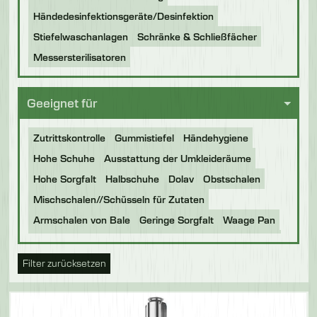
Händedesinfektionsgeräte/Desinfektion
Stiefelwaschanlagen
Schränke & Schließfächer
Messersterilisatoren
Geeignet für
Zutrittskontrolle
Gummistiefel
Händehygiene
Hohe Schuhe
Ausstattung der Umkleideräume
Hohe Sorgfalt
Halbschuhe
Dolav
Obstschalen
Mischschalen//Schüsseln für Zutaten
Armschalen von Bale
Geringe Sorgfalt
Waage Pan
Backbleche
Gestelle
Tonelly
Gastronorm-Schalen
BOC Trays
Food Production Trays
Buckets
Filter zurücksetzen
Plastic Dolavs
Pass Through
Stiefel
Eurobins
Paletten aus Kunststoff
Menschenhygiene
Messer