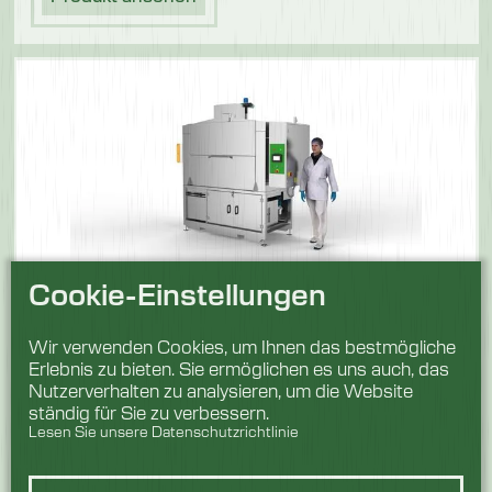
Cookie-Einstellungen
HC-KABINE 1000
Wir verwenden Cookies, um Ihnen das bestmögliche
Waschraum
MM1320x700x820H
Erlebnis zu bieten. Sie ermöglichen es uns auch, das
Zykluslänge
2-4-6 maximal 10
Nutzerverhalten zu analysieren, um die Website
Minuten
ständig für Sie zu verbessern.
Lesen Sie unsere Datenschutzrichtlinie
Produkt ansehen