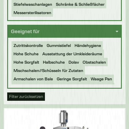
Stiefelwaschanlagen
Schränke & Schließfächer
Messersterilisatoren
Geeignet für
Zutrittskontrolle
Gummistiefel
Händehygiene
Hohe Schuhe
Ausstattung der Umkleideräume
Hohe Sorgfalt
Halbschuhe
Dolav
Obstschalen
Mischschalen//Schüsseln für Zutaten
Armschalen von Bale
Geringe Sorgfalt
Waage Pan
Backbleche
Gestelle
Tonelly
Gastronorm-Schalen
BOC Trays
Food Production Trays
Buckets
Filter zurücksetzen
Plastic Dolavs
Pass Through
Stiefel
Eurobins
Paletten aus Kunststoff
Menschenhygiene
Messer
Allgemeiner Zweck