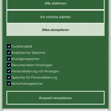
Alle ablehnen
Ich möchte wählen
Alles akzeptieren
Funktionalität
DOLAV FALTPALETTENBOXEN
Analytischer Speicher
Geeignet für tiefes
Ja
Anzeigenspeicher
Waschen
Benutzerdaten hinzufügen
Zusammenklappbar
Ja
Personalisierung von Anzeigen
Speicher für Personalisierung
Sicherheitsspeicher
Produkt ansehen
Auswahl akzeptieren