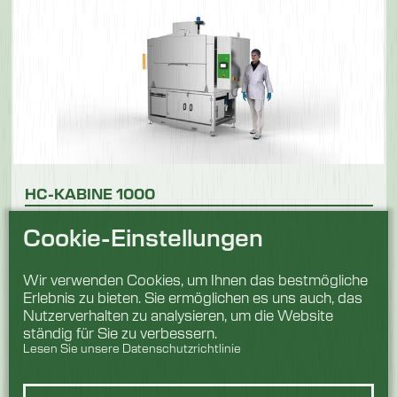
HC-KABINE 1000
Waschraum
MM1320x700x820H
Cookie-Einstellungen
Zykluslänge
2-4-6 maximal 10
Minuten
Wir verwenden Cookies, um Ihnen das bestmögliche
Erlebnis zu bieten. Sie ermöglichen es uns auch, das
Nutzerverhalten zu analysieren, um die Website
Produkt ansehen
ständig für Sie zu verbessern.
Lesen Sie unsere Datenschutzrichtlinie