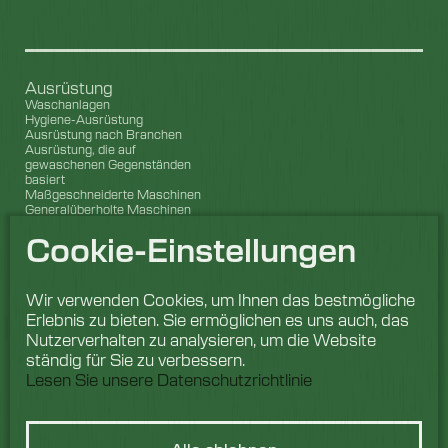
Ausrüstung
Waschanlagen
Hygiene-Ausrüstung
Ausrüstung nach Branchen
Ausrüstung, die auf
gewaschenen Gegenständen
basiert
Maßgeschneiderte Maschinen
Generalüberholte Maschinen
Cookie-Einstellungen
Maßgeschneiderte Maschinen
Wartung
Ersatzteile
Wir verwenden Cookies, um Ihnen das bestmögliche
Industries
Erlebnis zu bieten. Sie ermöglichen es uns auch, das
Cleaning Items
Nutzerverhalten zu analysieren, um die Website
Finanzierungs- und
ständig für Sie zu verbessern.
Leasingoptionen
Lesen Sie unsere Datenschutzrichtlinie
Internationale Partner
Equipment Installation