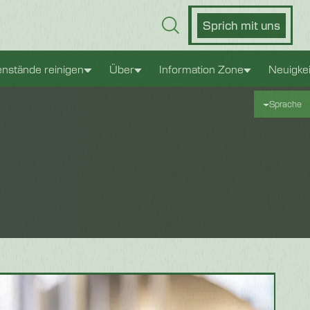
Sprich mit uns
nstände reinigen
Über
Information Zone
Neuigke
Sprache