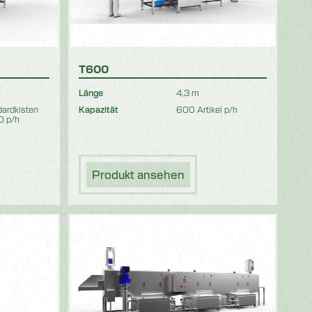
T600
Länge
4,3 m
ardkisten
Kapazität
600 Artikel p/h
0 p/h
Produkt ansehen