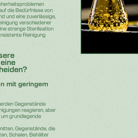
icherheitsproblemen
 auf die Bedürfnisse von
nd und eine zuverlässige,
Reinigung verschiedener
ne strenge Sterilisation
onsistente Reinigung
sere
 eine
cheiden?
n mit geringem
t werden Gegenstände
inigungen reagieren, aber
, um grundlegende
itten, Gegenstände, die
en, Schalen, Behälter