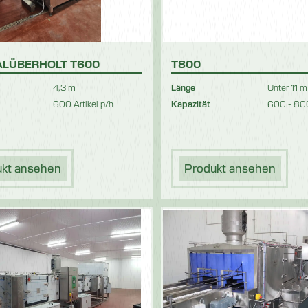
LÜBERHOLT T600
T800
4,3 m
Länge
Unter 11 m
600 Artikel p/h
Kapazität
600 - 800
ukt ansehen
Produkt ansehen