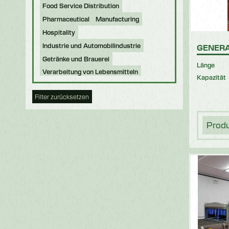
Food Service Distribution
Pharmaceutical
Manufacturing
Hospitality
Industrie und Automobilindustrie
GENERA
Getränke und Brauerei
Länge
Verarbeitung von Lebensmitteln
Kapazität
Bäckerei
Lebensmittel der Zukunft
Filter zurücksetzen
Nahrung für Haustiere
Schokolade
Süßwaren
Molkerei
Fische
Prod
Obst & Gemüse
Logistik
Geflügel und Fleisch