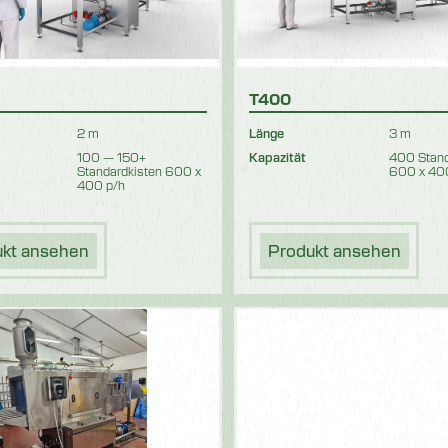
T400
2 m
Länge
3 m
100 — 150+
Kapazität
400 Stand
Standardkisten 600 x
600 x 40
400 p/h
ukt ansehen
Produkt ansehen