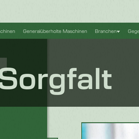
bnis zu bieten.
chinen
Generalüberholte Maschinen
Branchen
Gege
lysieren, um die
Sorgfalt