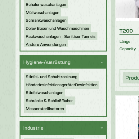
Schalenwaschanlagen
Müllwaschanlagen
Schrankwaschanlagen
Dolav Boxen und Waschmaschinen
T200
Rackwaschanlagen
Sanitiser Tunnels
Länge
Andere Anwendungen
Capacity
Generalüberholte Maschinen
Hygiene-Ausrüstung
Stiefel- und Schuhtrocknung
Prod
Händedesinfektionsgeräte/Desinfektion
Stiefelwaschanlagen
Schränke & Schließfächer
Messersterilisatoren
Industrie