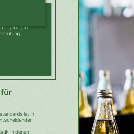
erkeits- und
 mit geringem
edeutung.
für
standards ist in
ntscheidender
stik, in denen