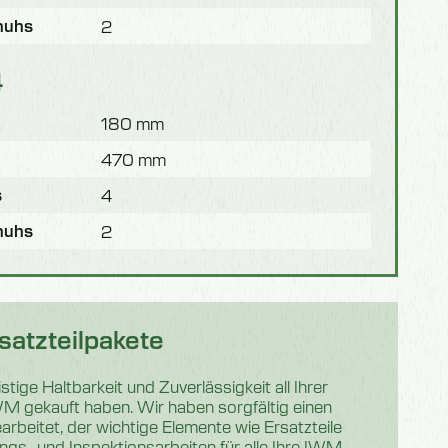
huhs
2
4
180 mm
470 mm
s
4
huhs
2
satzteilpakete
stige Haltbarkeit und Zuverlässigkeit all Ihrer
IWM gekauft haben. Wir haben sorgfältig einen
rbeitet, der wichtige Elemente wie Ersatzteile
s- und Inspektionsarbeiten für alle Ihre IWM-