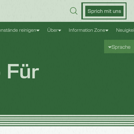
Sprich mit uns
nstände reinigen
Über
Information Zone
Neuigke
Sprache
b Für