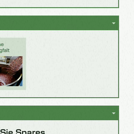
he
gfalt
 Sie Spares