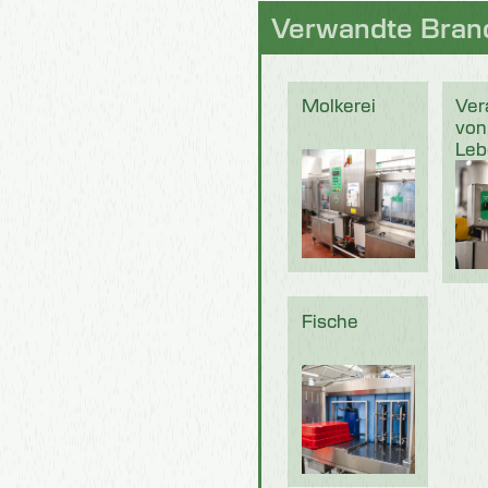
Verwandte Bran
Molkerei
Ver
von
Leb
Fische