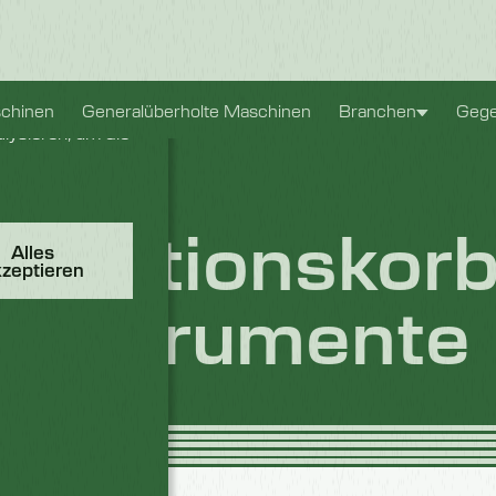
bnis zu bieten.
chinen
Generalüberholte Maschinen
Branchen
Gege
lysieren, um die
ilisationskor
Alles
kzeptieren
Instrumente