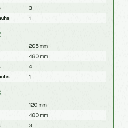
s
3
huhs
1
2
265 mm
480 mm
s
4
huhs
1
3
120 mm
480 mm
s
3