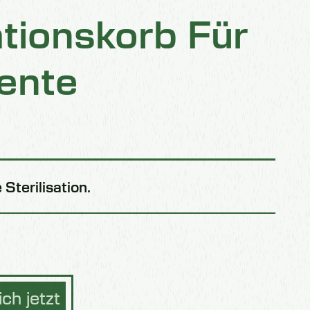
ationskorb Für
ente
 Sterilisation.
ch jetzt