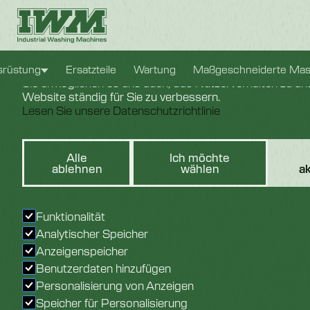
Cookie-Einstellungen
Wir verwenden Cookies, um Ihnen das bestmögliche Erle
srüstung
Ersatzteile
Wartung
Maßgeschneiderte Mas
Sie ermöglichen es uns auch, das Nutzerverhalten zu ana
Website ständig für Sie zu verbessern.
Lesen Sie unsere Datenschutzrichtlinie
Ster
Alle
Ich möchte
ablehnen
wählen
a
Funktionalität
Analytischer Speicher
Anzeigenspeicher
Benutzerdaten hinzufügen
Personalisierung von Anzeigen
Speicher für Personalisierung