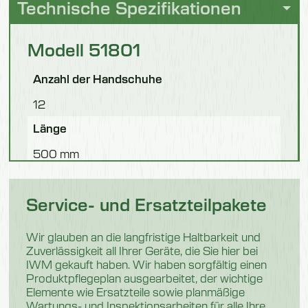
Technische Spezifikationen
Modell 51801
Anzahl der Handschuhe
12
Länge
500 mm
Breite
Service- und Ersatzteilpakete
300 mm
Höhe
Wir glauben an die langfristige Haltbarkeit und
Zuverlässigkeit all Ihrer Geräte, die Sie hier bei
865 mm
IWM gekauft haben. Wir haben sorgfältig einen
Gewicht
Produktpflegeplan ausgearbeitet, der wichtige
Elemente wie Ersatzteile sowie planmäßige
19 kg
Wartungs- und Inspektionsarbeiten für alle Ihre