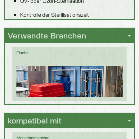
UV- oder Ozon-Sterilisation
Kontrolle der Sterilisationszeit
Automatische Sterilisationsabschaltung
Verwandte Branchen
Spannung: 230 V
Fische
Verarbeitung
von
kompatibel mit
Lebensmitteln
Menschenhygiene