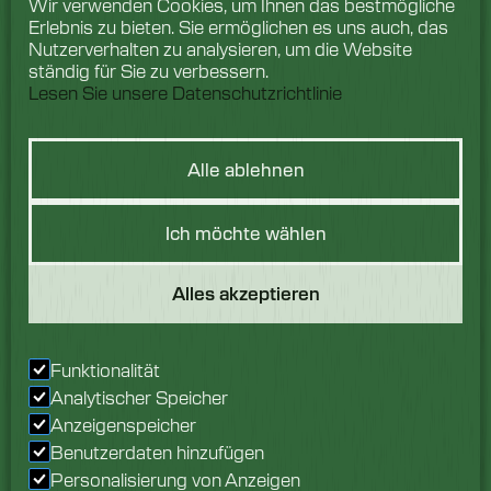
Wir verwenden Cookies, um Ihnen das bestmögliche
Erlebnis zu bieten. Sie ermöglichen es uns auch, das
Nutzerverhalten zu analysieren, um die Website
ständig für Sie zu verbessern.
Lesen Sie unsere Datenschutzrichtlinie
Alle ablehnen
Hast du eine
Ich möchte wählen
Frage?
Alles akzeptieren
Wir würden uns freuen,
von Ihnen zu hören.
Sprechen Sie noch
Funktionalität
heute mit unserem
Analytischer Speicher
Team.
Anzeigenspeicher
Benutzerdaten hinzufügen
Erkundigen Sie sich jetzt
Personalisierung von Anzeigen