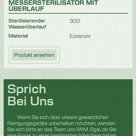
MESSERSTERILISATOR MIT
ÜBERLAUF
Sterilisierender
300
Wasserüberlauf
Material
Edelstahl
Produkt ansehen
Sprich
Bei Uns
Wenn Sie sich über unsere gewerblichen
Reinigungsgeräte unterhalten möchten, wenden
Sie sich bitte an das Team von IWM. Egal, ob Sie
eine Frage zu einer bestimmten Maschine haben