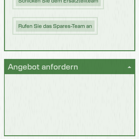
Schicken Sie dem Ersatzteilteam
Getränke
und
Brauerei
Rufen Sie das Spares-Team an
Angebot anfordern
Schokolade
Süßwaren