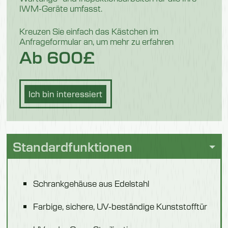
IWM-Geräte umfasst.
Modell 51802
Kreuzen Sie einfach das Kästchen im
Anfrageformular an, um mehr zu erfahren
Anzahl der Handschuhe
Ab 600£
18
Länge
Ich bin interessiert
500 mm
Breite
300 mm
Standardfunktionen
Höhe
865 mm
Schrankgehäuse aus Edelstahl
Gewicht
Farbige, sichere, UV-beständige Kunststofftür
25 kg