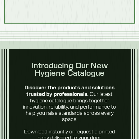
Gewicht
52 kg
Modell 551606
Gesamtlänge
900 mm
Introducing Our New
Hygiene Catalogue
Waschlänge des Fußbades
500 mm
Discover the products and solutions
Our latest
trusted by professionals.
Entleerungslänge
hygiene catalogue brings together
innovation, reliability, and performance to
400 mm
help you raise standards across every
Mit Schritten
space.
Nein
Download instantly or request a printed
copy delivered to your door.