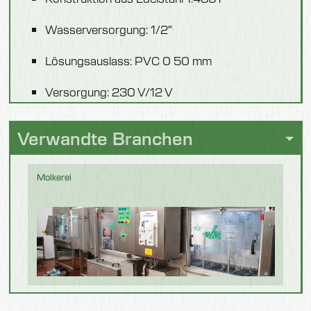
2 x 300 mm
Wasserversorgung: 1/2″
Gewicht
74 kg
Lösungsauslass: PVC 0 50 mm
Versorgung: 230 V/12 V
Modell 551603
Höhe: 900 mm Breite: 900 mm
Verwandte Branchen
Gesamtlänge
Automatische Wasser- und
1900 mm
Desinfektionsflüssigkeitsversorgung
Molkerei
Waschlänge des Fußbades
Automatische Wassernachfüllung
800 mm
Der Ständer ist mit
Entleerungslänge
Schuhdesinfektionsständer und
Schuhwaschmaschinen kompatibel
400 mm
Mit Schritten
Die Größe der Einheit hängt von der Anzahl
der vorbeifahrenden Arbeiter ab
Verarbeitung