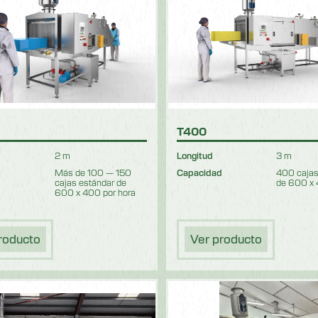
T400
2 m
Longitud
3 m
d
Más de 100 — 150
Capacidad
400 cajas
cajas estándar de
de 600 x 
600 x 400 por hora
roducto
Ver producto