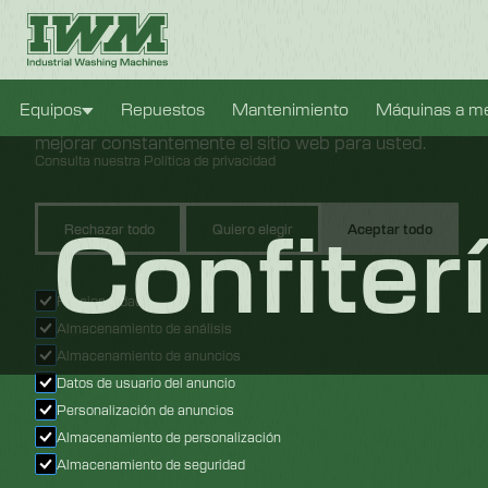
Configuración de cookies
Usamos cookies para brindarle la mejor experiencia pos
Equipos
Repuestos
Mantenimiento
Máquinas a m
nos permiten analizar el comportamiento de los usuarios 
mejorar constantemente el sitio web para usted.
Consulta nuestra Política de privacidad
Confiter
Rechazar todo
Quiero elegir
Aceptar todo
Funcionalidad
Almacenamiento de análisis
Almacenamiento de anuncios
Datos de usuario del anuncio
Personalización de anuncios
Almacenamiento de personalización
Almacenamiento de seguridad