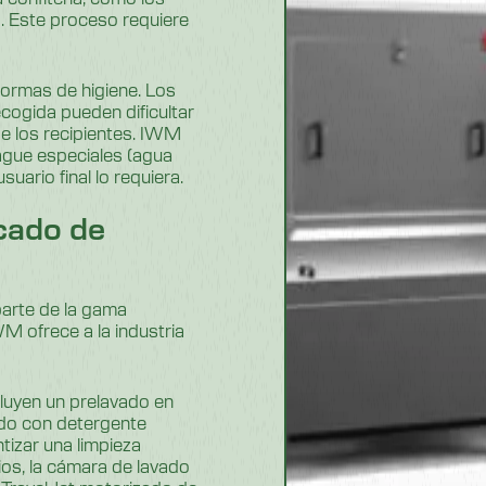
. Este proceso requiere
normas de higiene. Los
ecogida pueden dificultar
de los recipientes. IWM
ague especiales (agua
uario final lo requiera.
cado de
parte de la gama
M ofrece a la industria
luyen un prelavado en
ado con detergente
tizar una limpieza
ios, la cámara de lavado