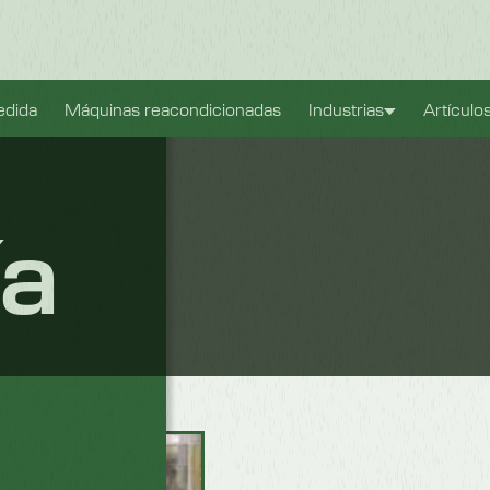
ible. También
edida
Máquinas reacondicionadas
Industrias
Artículo
con el fin de
ía