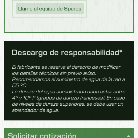
temperaturas de lavado
Llame al equipo de Spares
Bandejas de
fruta
Sistema de autodiagnóstico para el
funcionamiento de la máquina
El funcionamiento de la máquina se puede
Pescado
seleccionar mediante el botón de inicio o
cerrando la puerta en caso de uso intensivo
Descargo de responsabilidad*
Función de autolimpieza interna
El fabricante se reserva el derecho de modificar
Bandejas
Gastronorm
los detalles técnicos sin previo aviso.
El cumplimiento de las normas HACCP se
Recomendamos el suministro de agua de la red a
garantiza mediante el sistema de monitoreo
55 °C
de lavavajillas IWM (HDMS), que se puede
La dureza del agua suministrada debe estar entre
instalar en las tres versiones siguientes:
4° y 10° F (grados de dureza franceses). En caso
Procesamiento
de
de niveles de dureza superiores, se debe usar un
HDMS 1
alimentos
ablandador de agua.
transmisión directa de datos de la
máquina al PC
Bandejas/cuencos
para
—
HDMS 2
Solicitar cotización
mezclar
ingredientes