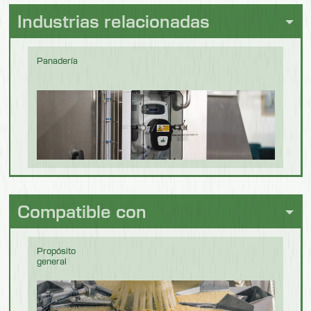
on hygiene performance.
Altura de carga de la estantería con la puerta
Consumo de agua por ciclo
Industrias relacionadas
abierta 900 mm
4,5 l.
Estructura con doble revestimiento de acero
Conexión de manguera de desagüe
Panadería
inoxidable AISI 304 con acabado satinado de
3 mm de espesor
Ø 1 1/2 PULGADAS
Nivel de presión acústica
Brazos giratorios de lavado y enjuague de
acero inoxidable AISI 304
< 70 db (A)
Rejillas de lavado de fácil extracción
Excelente accesibilidad al interior de la
Bebidas y
máquina para quitar los brazos de
elaboración
Compatible con
de cerveza
lavado/enjuague, el tanque y los filtros de la
bomba de succión
Propósito
Aislamiento térmico y acústico a petición
general
Seguridad