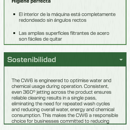
Higiene perfecta
Potencia total
El interior de la máquina está completamente
10620 W
redondeado sin ángulos rectos
Elemento calefactor de caldera
Las amplias superficies filtrantes de acero
son fáciles de quitar
9000 W
Elemento calefactor del tanque
Filtro de bomba de succión para proteger la
bomba de lavado y evitar que las sobras se
Sostenibilidad
6000 W
depositen en el circuito de lavado
Capacidad del depósito
Teclado y pantalla conmutadores de
The CW6 is engineered to optimise water and
82 l.
membrana con superficie completamente
chemical usage during operation. Consistent,
plana, garantizando la máxima higiene.
even 360° jetting across the product ensures
Capacidad de la caldera
reliable cleaning results in a single pass,
Fácil de usar
10,5 l.
eliminating the need for repeated wash cycles
and reducing overall water, energy and chemical
Suministro de agua
Puerta dividida perfectamente balanceada,
consumption. This makes the CW6 a responsible
fácil de abrir
choice for businesses committed to reducing
2 ÷ 4 bar Ø 3/4» G
their environmental impact without compromising