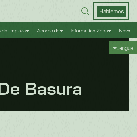
Hablemos
s de limpieza
Acerca de
Information Zone
News
Lengua
De Basura