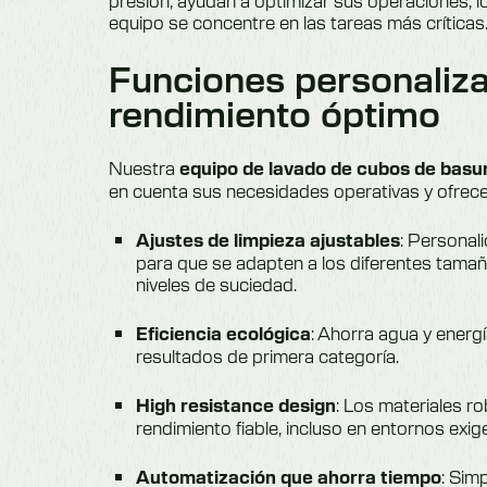
presión, ayudan a optimizar sus operaciones, l
equipo se concentre en las tareas más críticas
Funciones personaliz
rendimiento óptimo
Nuestra
equipo de lavado de cubos de basu
en cuenta sus necesidades operativas y ofrece
: Personali
Ajustes de limpieza ajustables
para que se adapten a los diferentes tama
niveles de suciedad.
: Ahorra agua y energí
Eficiencia ecológica
resultados de primera categoría.
: Los materiales r
High resistance design
rendimiento fiable, incluso en entornos exig
: Sim
Automatización que ahorra tiempo