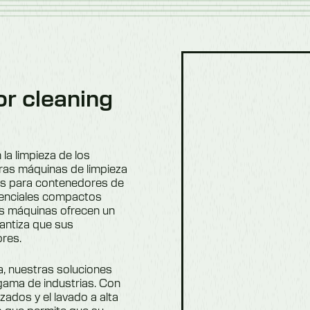
or cleaning
la limpieza de los
tras máquinas de limpieza
as para contenedores de
denciales compactos
as máquinas ofrecen un
rantiza que sus
ores.
ia, nuestras soluciones
gama de industrias. Con
zados y el lavado a alta