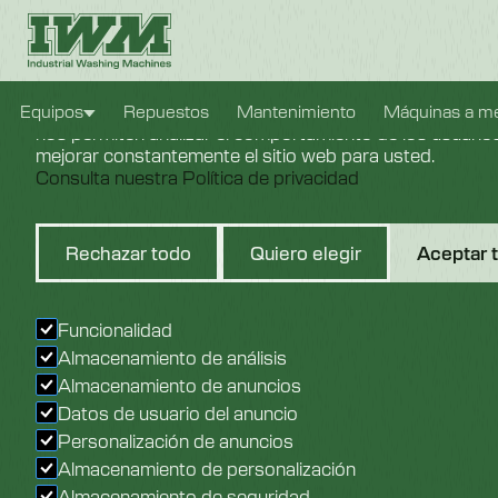
Configuración de cookies
Usamos cookies para brindarle la mejor experiencia pos
Equipos
Repuestos
Mantenimiento
Máquinas a m
nos permiten analizar el comportamiento de los usuarios 
mejorar constantemente el sitio web para usted.
Consulta nuestra Política de privacidad
Rechazar todo
Quiero elegir
Aceptar 
Lavadoras De
Funcionalidad
Almacenamiento de análisis
Almacenamiento de anuncios
Datos de usuario del anuncio
Personalización de anuncios
Almacenamiento de personalización
Almacenamiento de seguridad