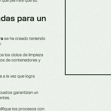
o que permite que su
.
adas para un
se ha creado teniendo
ra
:
ce los ciclos de limpieza
ños de contenedores y
a a la vez que logra
obustos garantizan un
entes.
plifique los procesos con