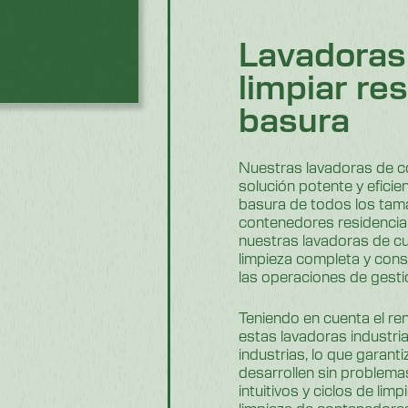
Lavadoras 
limpiar re
basura
Nuestras lavadoras de c
solución potente y efici
basura de todos los tam
contenedores residencial
nuestras lavadoras de c
limpieza completa y const
las operaciones de gesti
Teniendo en cuenta el rend
estas lavadoras industri
industrias, lo que garan
desarrollen sin problema
intuitivos y ciclos de li
limpieza de contenedores 