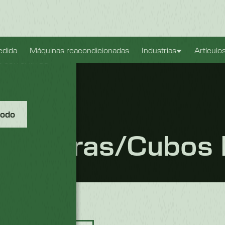
ible. También
edida
Máquinas reacondicionadas
Industrias
Artículo
con el fin de
todo
 Basuras/cubos 