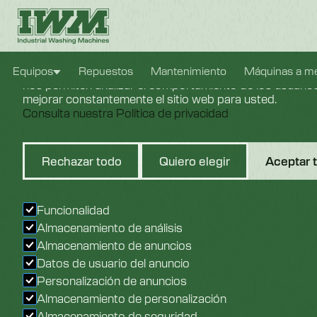
Configuración de cookies
Usamos cookies para brindarle la mejor experiencia pos
Equipos
Repuestos
Mantenimiento
Máquinas a m
nos permiten analizar el comportamiento de los usuarios 
mejorar constantemente el sitio web para usted.
Consulta nuestra Política de privacidad
Rechazar todo
Quiero elegir
Aceptar 
Secado De Bo
Funcionalidad
Almacenamiento de análisis
Almacenamiento de anuncios
Datos de usuario del anuncio
Personalización de anuncios
Almacenamiento de personalización
Almacenamiento de seguridad