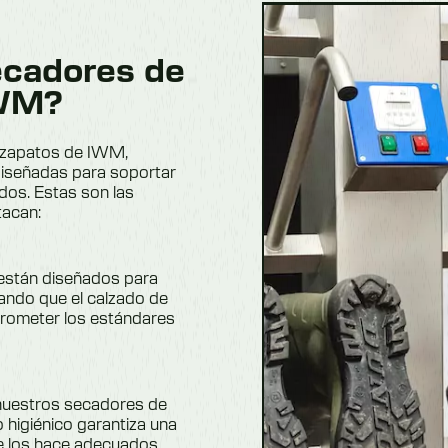
secadores de
IWM?
y zapatos de IWM,
 diseñadas para soportar
ados. Estas son las
tacan:
 están diseñados para
zando que el calzado de
prometer los estándares
 nuestros secadores de
 higiénico garantiza una
que los hace adecuados