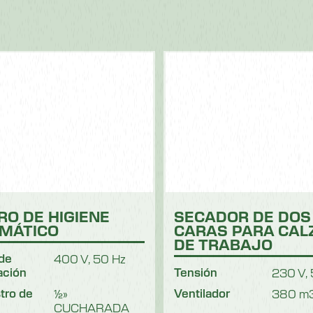
RO DE HIGIENE
SECADOR DE DOS
MÁTICO
CARAS PARA CAL
DE TRABAJO
de
400 V, 50 Hz
ación
Tensión
230 V,
tro de
½»
Ventilador
380 m
CUCHARADA