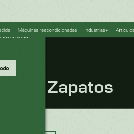
ible. También
edida
Máquinas reacondicionadas
Industrias
Artículo
con el fin de
todo
tas Y Zapatos