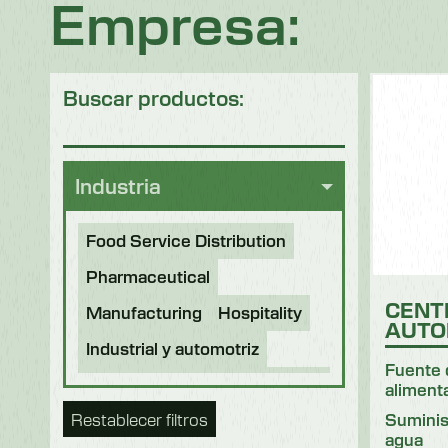
Empresa:
Buscar productos:
Industria
Food Service Distribution
Pharmaceutical
CENT
Manufacturing
Hospitality
AUTO
Industrial y automotriz
Fuente 
Bebidas y elaboración de
aliment
cerveza
Restablecer filtros
Suminis
agua
Procesamiento de alimentos