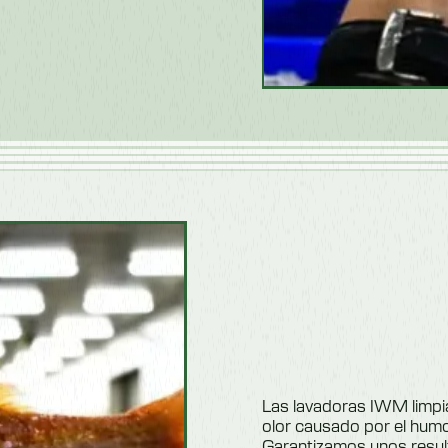
Las lavadoras IWM limpian
olor causado por el humo
Garantizamos unos resul