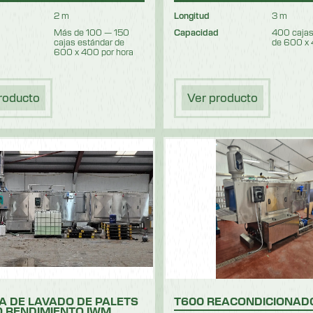
2 m
Longitud
3 m
d
Más de 100 — 150
Capacidad
400 cajas
cajas estándar de
de 600 x 
600 x 400 por hora
roducto
Ver producto
A DE LAVADO DE PALETS
T600 REACONDICIONAD
O RENDIMIENTO IWM