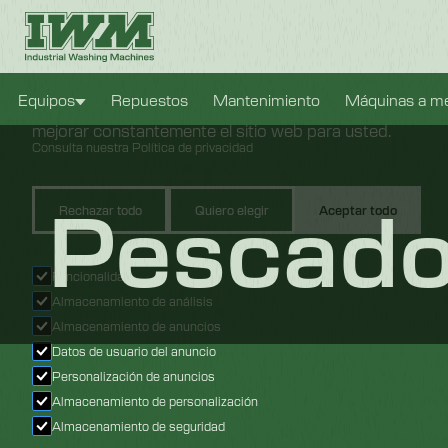
Configuración de cookies
Usamos cookies para brindarle la mejor experiencia pos
Equipos
Repuestos
Mantenimiento
Máquinas a m
nos permiten analizar el comportamiento de los usuarios 
mejorar constantemente el sitio web para usted.
Consulta nuestra Política de privacidad
Pescad
Rechazar todo
Quiero elegir
Aceptar todo
Funcionalidad
Almacenamiento de análisis
Almacenamiento de anuncios
Datos de usuario del anuncio
Personalización de anuncios
Almacenamiento de personalización
Almacenamiento de seguridad