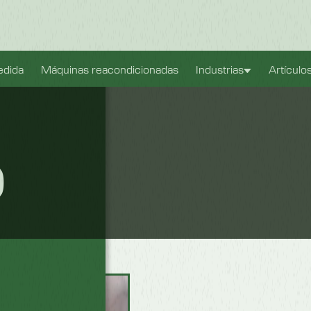
ible. También
edida
Máquinas reacondicionadas
Industrias
Artículo
con el fin de
o