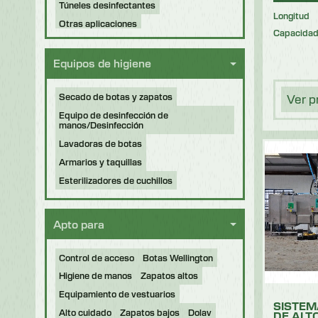
Túneles desinfectantes
Longitud
Otras aplicaciones
Capacida
Máquinas reacondicionadas
Equipos de higiene
Secado de botas y zapatos
Ver p
Equipo de desinfección de
manos/Desinfección
Lavadoras de botas
Armarios y taquillas
Esterilizadores de cuchillos
Apto para
Control de acceso
Botas Wellington
Higiene de manos
Zapatos altos
Equipamiento de vestuarios
SISTEM
Alto cuidado
Zapatos bajos
Dolav
DE ALT