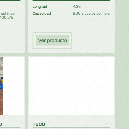
Longitud
4,3 m
 estándar
Capacidad
600 artículos por hora
400 p/h
Ver producto
O
T800