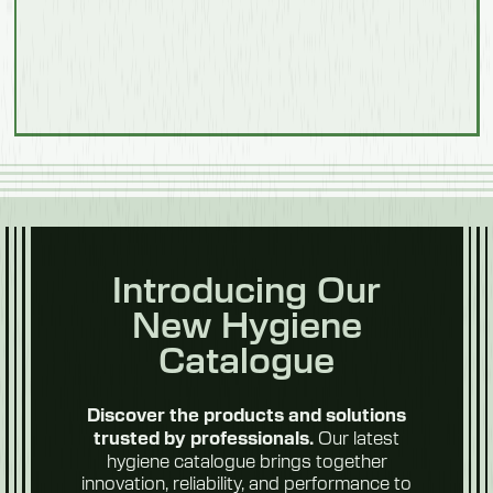
Modelo 550703F
Procesamiento
Descripción
de
alimentos
Con escalones
Longitud
1500 mm
Anchura
1040 mm
Frutas y
Introducing Our
verduras
Altura
New Hygiene
Catalogue
1100 mm
Peso
Discover the products and solutions
104 kg
Our latest
trusted by professionals.
hygiene catalogue brings together
Future
innovation, reliability, and performance to