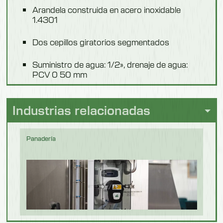
Peso
Arandela construida en acero inoxidable
1.4301
86 kg
Dos cepillos giratorios segmentados
Modelo 550701F
Suministro de agua: 1/2», drenaje de agua:
Descripción
PCV 0 50 mm
Sin escalones
Fuente de alimentación: 400 V, 50 Hz
Industrias relacionadas
Longitud
Accionamiento: 0,25 kW, IP 55
180 mm
Panadería
Dosificación automática de productos
Anchura
químicos
1040 mm
Funcionamiento: interruptor colocado en el
Altura
soporte (M) o en el sensor (F).
1100 mm
Peso