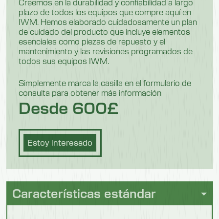
1100 mm
Creemos en la durabilidad y confiabilidad a largo
plazo de todos los equipos que compre aquí en
Peso
IWM. Hemos elaborado cuidadosamente un plan
de cuidado del producto que incluye elementos
84,5 kg
esenciales como piezas de repuesto y el
mantenimiento y las revisiones programados de
todos sus equipos IWM.
Modelo 550701F
Simplemente marca la casilla en el formulario de
Descripción
consulta para obtener más información
Mini
Desde 600£
Longitud
700 mm
Estoy interesado
Anchura
1040 mm
Altura
Características estándar
1100 mm