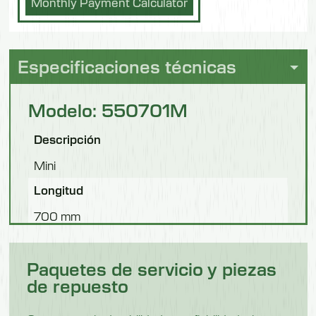
Monthly Payment Calculator
Especificaciones técnicas
Modelo: 550701M
Descripción
Mini
Longitud
700 mm
Anchura
Paquetes de servicio y piezas
1040 mm
de repuesto
Altura