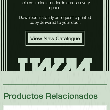
Foods
help you raise standards across every
space.
Download instantly or request a printed
copy delivered to your door.
View New Catalogue
Comida
para
mascotas
Carne y
Productos Relacionados
aves