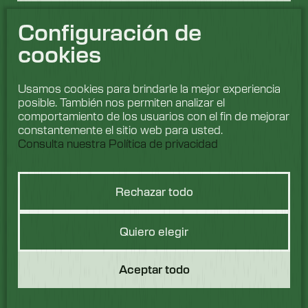
Configuración de
cookies
Usamos cookies para brindarle la mejor experiencia
posible. También nos permiten analizar el
comportamiento de los usuarios con el fin de mejorar
constantemente el sitio web para usted.
Consulta nuestra Política de privacidad
Rechazar todo
Hablemos de
Quiero elegir
lavado
Aceptar todo
Nos encantaría saber
de ti. Ponte en contacto