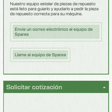
Nuestro equipo estelar de piezas de repuesto
está listo para guiarlo y ayudarlo a pedir la pieza
Higiene de
Modelo: 550703M
las
de repuesto correcta para su máquina.
personas
Descripción
Envíe un correo electrónico al equipo de
Con escalones
Lechería
Spares
Longitud
1500 mm
Llame al equipo de Spares
Anchura
1040 mm
Altura
Pescado
Solicitar cotización
1100 mm
Peso
103 kg