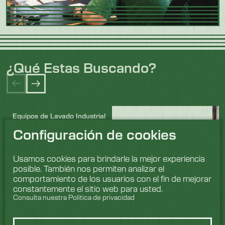
¿Qué Estas Buscando?
Equipos de Lavado Industrial
En los sectores industriales exigentes y
Configuración de cookies
altamente regulados, especialmente en áreas
como el procesamiento de alimentos, donde
los estándares estrictos son cruciales,
Usamos cookies para brindarle la mejor experiencia
Industrial Washing Machines (IWM) brilla
posible. También nos permiten analizar el
como líder en el suministro de equipos de
comportamiento de los usuarios con el fin de mejorar
lavado profesionales y que cumplen con las
constantemente el sitio web para usted.
normas.
Consulta nuestra Política de privacidad