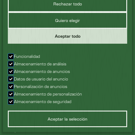
Descubre más
Rechazar todo
Quiero elegir
Aceptar todo
Funcionalidad
Almacenamiento de análisis
Almacenamiento de anuncios
Datos de usuario del anuncio
Personalización de anuncios
Almacenamiento de personalización
Equipos
Almacenamiento de seguridad
Equipos de lavado
Equipos de higiene
Equipos basados en industrias
Equipo basado en artículos
Aceptar la selección
lavados
Máquinas a medida
Máquinas reacondicionadas