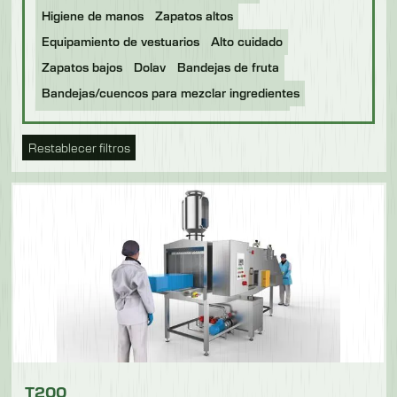
Higiene de manos
Zapatos altos
Equipamiento de vestuarios
Alto cuidado
Zapatos bajos
Dolav
Bandejas de fruta
Bandejas/cuencos para mezclar ingredientes
Bandejas Bale Arm
Bajo nivel de cuidado
Plan de pesaje
Bandejas para hornear
bastidores
Restablecer filtros
Tonelly
Bandejas Gastronorm
BOC Trays
Food Production Trays
Buckets
Plastic Dolavs
Pass Through
Botas
Eurobins
Palets de plástico
Higiene de las personas
Cuchillos
Propósito general
T200