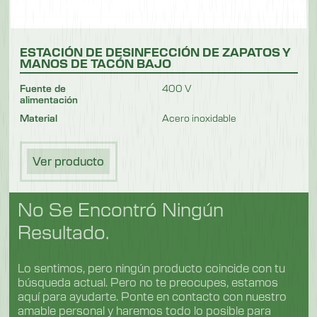
ESTACIÓN DE DESINFECCIÓN DE ZAPATOS Y
MANOS DE TACÓN BAJO
Fuente de
400 V
alimentación
Material
Acero inoxidable
Ver producto
No Se Encontró Ningún
Resultado.
Lo sentimos, pero ningún producto coincide con tu
búsqueda actual. Pero no te preocupes, estamos
aquí para ayudarte. Ponte en contacto con nuestro
amable personal y haremos todo lo posible para