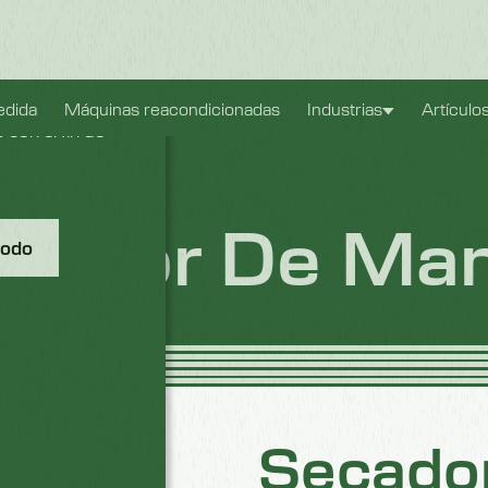
ible. También
edida
Máquinas reacondicionadas
Industrias
Artículo
con el fin de
cador De Ma
todo
Secado