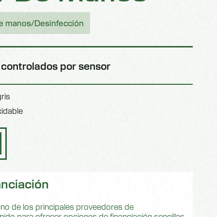
de manos/Desinfección
controlados por sensor
ris
idable
anciación
o de los principales proveedores de
ido para ofrecer opciones de financiación sencillas