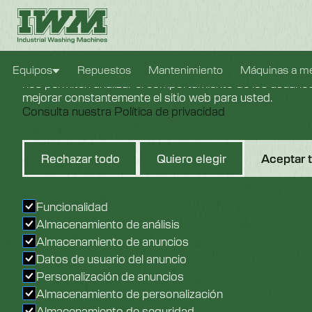
Configuración de cookies
Usamos cookies para brindarle la mejor experiencia pos
Equipos
Repuestos
Mantenimiento
Máquinas a m
nos permiten analizar el comportamiento de los usuarios 
mejorar constantemente el sitio web para usted.
Consulta nuestra Política de privacidad
Se
Rechazar todo
Quiero elegir
Aceptar 
Funcionalidad
Almacenamiento de análisis
Almacenamiento de anuncios
Datos de usuario del anuncio
Personalización de anuncios
Almacenamiento de personalización
Almacenamiento de seguridad