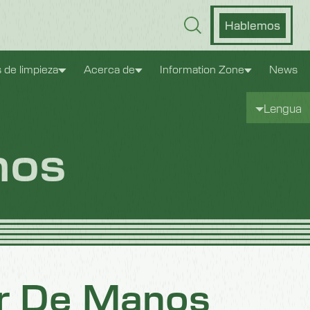
Hablemos
s de limpieza
Acerca de
Information Zone
News
Lengua
nos
r De Manos