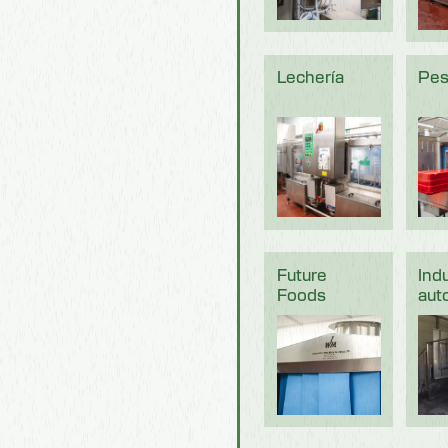
Lechería
Pes
Future
Indu
Foods
aut