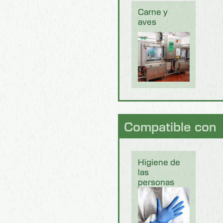
Carne y
aves
Compatible con
Higiene de
las
personas