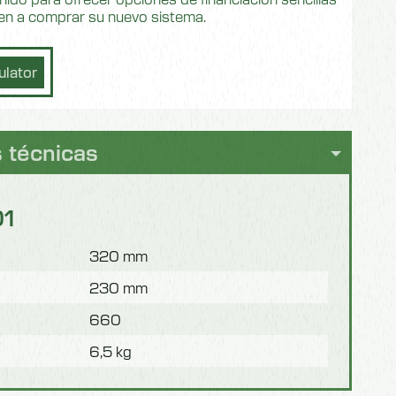
den a comprar su nuevo sistema.
lator
 técnicas
01
320 mm
230 mm
660
6,5 kg