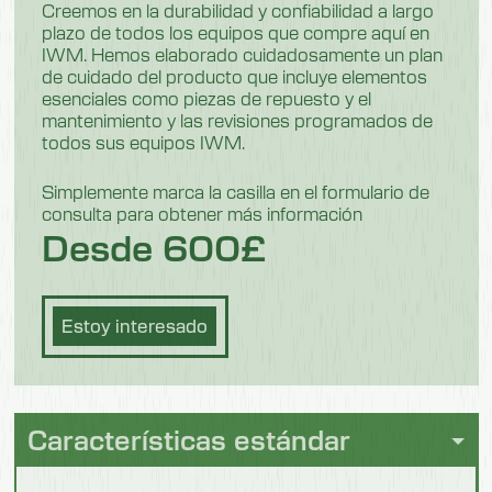
370
Creemos en la durabilidad y confiabilidad a largo
plazo de todos los equipos que compre aquí en
Peso
IWM. Hemos elaborado cuidadosamente un plan
de cuidado del producto que incluye elementos
16,5 kg
esenciales como piezas de repuesto y el
mantenimiento y las revisiones programados de
todos sus equipos IWM.
Modelo: 551302
Simplemente marca la casilla en el formulario de
Descripción
consulta para obtener más información
Desinfección y lavado
Desde 600£
Longitud
1290 mm
Estoy interesado
Anchura
280 mm
Peso
Características estándar
16,5 kg