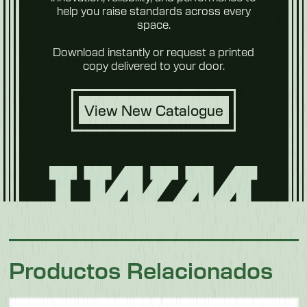
verduras
help you raise standards across every
space.
Download instantly or request a printed
copy delivered to your door.
View New Catalogue
Future
Foods
Comida
Productos Relacionados
para
mascotas