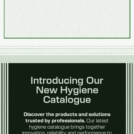
Procesamiento
de
alimentos
Carne y
Introducing Our
aves
New Hygiene
Catalogue
Discover the products and solutions
Our latest
trusted by professionals.
hygiene catalogue brings together
Frutas y
innovation, reliability, and performance to