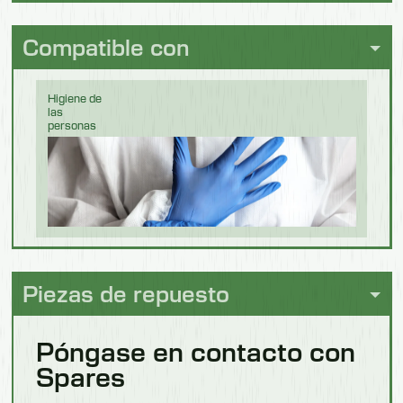
Bebidas y
elaboración
Compatible con
de cerveza
Higiene de
las
personas
Chocolate
Piezas de repuesto
Póngase en contacto con
Confitería
Spares