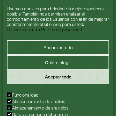
Usamos cookies para brindarle la mejor experiencia
posible. También nos permiten analizar el
comportamiento de los usuarios con el fin de mejorar
constantemente el sitio web para usted.
Consulta nuestra Política de privacidad
Rechazar todo
Hablemos de
Quiero elegir
lavado
Aceptar todo
Nos encantaría saber
de ti. Ponte en contacto
Funcionalidad
con nuestro equipo hoy
Almacenamiento de análisis
mismo.
Almacenamiento de anuncios
Datos de usuario del anuncio