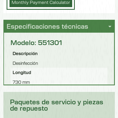
Monthly Payment Calculator
Especificaciones técnicas
Modelo: 551301
Descripción
Desinfección
Longitud
730 mm
Anchura
Paquetes de servicio y piezas
280 mm
de repuesto
Altura