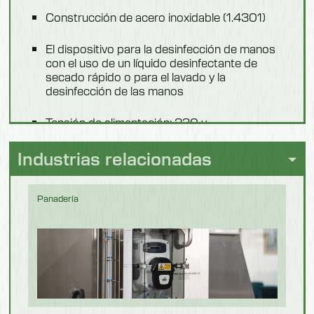
Construcción de acero inoxidable (1.4301)
Modelo: 551303
El dispositivo para la desinfección de manos
Descripción
con el uso de un líquido desinfectante de
secado rápido o para el lavado y la
Desinfección de niebla
desinfección de las manos
Longitud
Tensión de alimentación: 230 v
350 mm
Tensión de control: 12 V
Industrias relacionadas
Anchura
200 mm
Control luminoso de las operaciones
adecuadas de desinfección o lavado y
Panadería
Altura
desinfección (rojo-verde)
725 mm
El dispositivo coopera con tarjetas de acceso
Peso
y abre-puertas
12,5 kg
Cesta o armario cerrado con llave (551303)
para contenedor 5 I