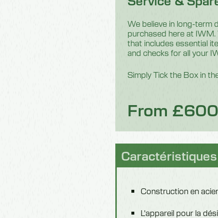
Service & Spar
We believe in long-term du
purchased here at IWM. W
that includes essential 
and checks for all your 
Simply Tick the Box in t
From £60
Caractéristiques
Construction en acier
L'appareil pour la dés