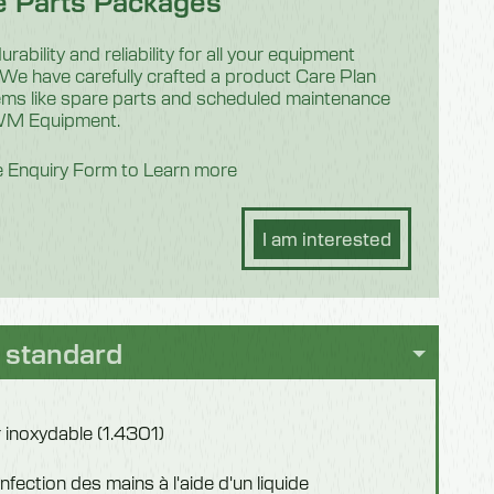
e Parts Packages
rability and reliability for all your equipment
e have carefully crafted a product Care Plan
items like spare parts and scheduled maintenance
IWM Equipment.
he Enquiry Form to Learn more
0
I am interested
 standard
 inoxydable (1.4301)
infection des mains à l'aide d'un liquide