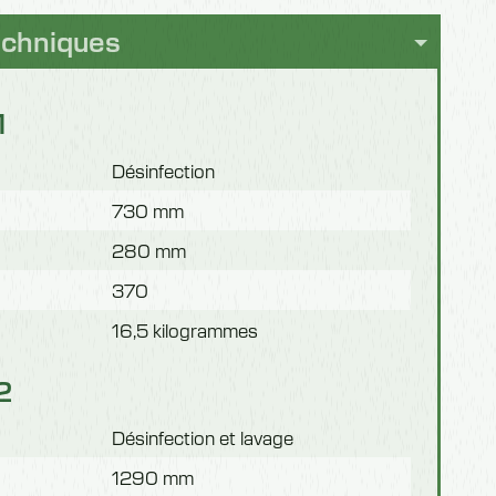
echniques
1
Désinfection
730 mm
280 mm
370
16,5 kilogrammes
2
Désinfection et lavage
1290 mm