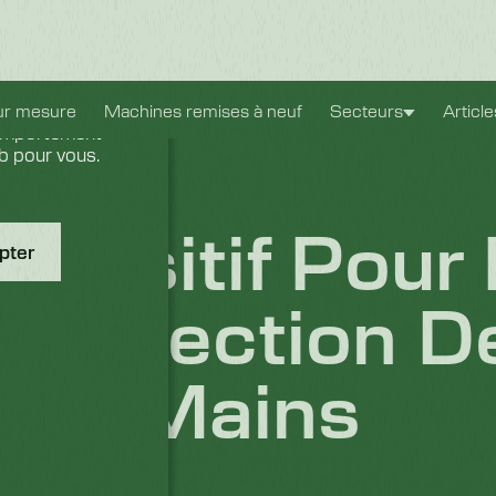
expérience
ur mesure
Machines remises à neuf
Secteurs
Articl
comportement
eb pour vous.
spositif Pour
pter
ésinfection D
Mains