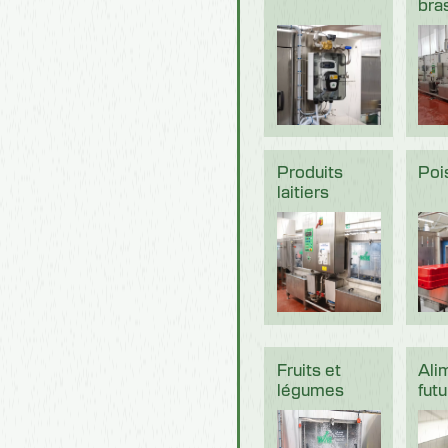
bra
Produits
Poi
laitiers
Fruits et
Ali
légumes
futu