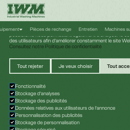
Paramètres des cookies
Nous utilisons des cookies pour vous offrir la meilleure 
uipement
Pièces de rechange
Entretien
Machines s
possible. Ils nous permettent également d'analyser le 
des utilisateurs afin d'améliorer constamment le site W
Consultez notre Politique de confidentialité
Di
Tout rejeter
Je veux choisir
Tout acce
D
Fonctionnalité
Stockage d'analyses
Stockage des publicités
Données relatives aux utilisateurs de l'annonce
Personnalisation des publicités
Stockage de personnalisation
Stockage sécurisé