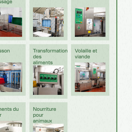
ssage
sson
Transformation
Volaille et
des
viande
aliments
ments du
Nourriture
r
pour
animaux