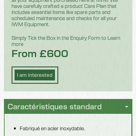
have carefully crafted a product Care Plan that
Modèle 552102
includes essential items like spare parts and
scheduled maintenance and checks for all your
Longueur
IWM Equipment.
1650 mm
Simply Tick the Box in the Enquiry Form to Learn
more
Largeur
From £600
500 mm
Poids
I am interested
223 kilogrammes
Équipement supplémentaire
Avec désinfection des mains
Caractéristiques standard
Modèle 552103
Fabriqué en acier inoxydable.
Longueur