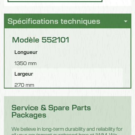
Spécifications techniques
Modèle 552101
Longueur
1350 mm
Largeur
270 mm
Poids
Service & Spare Parts
225 kilogrammes
Packages
Équipement supplémentaire
Avec désinfection des mains
We believe in long-term durability and reliability for
all your equipment purchased here at IWM. We