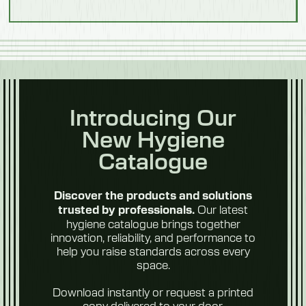
Transformation
Longueur
des
aliments
1950 mm
Largeur
800 mm
Introducing Our
Poids
New Hygiene
Fruits et
270 kilogrammes
légumes
Catalogue
Équipement supplémentaire
Avec lavage et désinfection des mains
Discover the products and solutions
Our latest
trusted by professionals.
hygiene catalogue brings together
Modèle 552108
innovation, reliability, and performance to
help you raise standards across every
Longueur
space.
Aliments du
futur
2 300 mm
Download instantly or request a printed
copy delivered to your door.