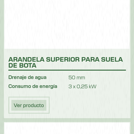
2300 mm
Longitud del cepillo
1200 mm
Anchura
850 mm
ARANDELA SUPERIOR PARA SUELA
Altura
DE BOTA
1100 mm
Drenaje de agua
50 mm
Peso
Consumo de energía
3 x 0,25 kW
159 kg
Ver producto
Modelo: 550305M
Longitud