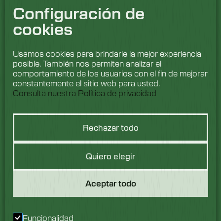
Configuración de
cookies
Usamos cookies para brindarle la mejor experiencia
posible. También nos permiten analizar el
comportamiento de los usuarios con el fin de mejorar
constantemente el sitio web para usted.
Consulta nuestra Política de privacidad
Rechazar todo
Hablemos de
Quiero elegir
lavado
Aceptar todo
Nos encantaría saber
de ti. Ponte en contacto
Funcionalidad
con nuestro equipo hoy