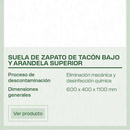
2650 mm
Longitud del cepillo
1500 mm
Anchura
850 mm
Altura
SUELA DE ZAPATO DE TACÓN BAJO
Y ARANDELA SUPERIOR
1100 mm
Peso
Proceso de
Eliminación mecánica y
descontaminación
desinfección química
178 kg
Dimensiones
600 x 400 x 1100 mm
generales
Modelo 550305F
Longitud
Ver producto
2650 mm