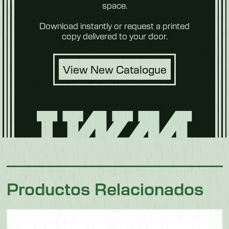
space.
Longitud
Download instantly or request a printed
2300 mm
copy delivered to your door.
Longitud del cepillo
1200 mm
View New Catalogue
Comida
Anchura
para
mascotas
850 mm
Altura
1100 mm
Peso
157 kg
Carne y
Productos Relacionados
aves
Modelo 550304F
Longitud