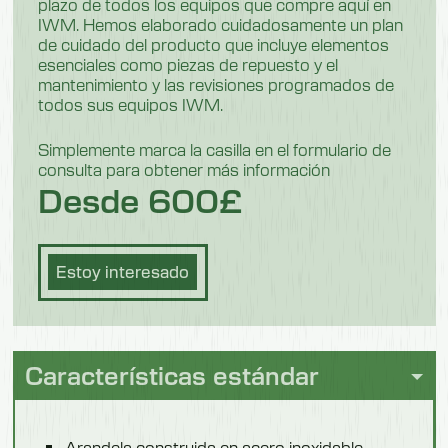
plazo de todos los equipos que compre aquí en
Peso
IWM. Hemos elaborado cuidadosamente un plan
de cuidado del producto que incluye elementos
84 kg
esenciales como piezas de repuesto y el
mantenimiento y las revisiones programados de
todos sus equipos IWM.
Modelo 550301F
Simplemente marca la casilla en el formulario de
Longitud
consulta para obtener más información
1350 mm
Desde 600£
Longitud del cepillo
300 mm
Estoy interesado
Anchura
850 mm
Altura
Características estándar
1100 mm
Peso
Arandela construida en acero inoxidable