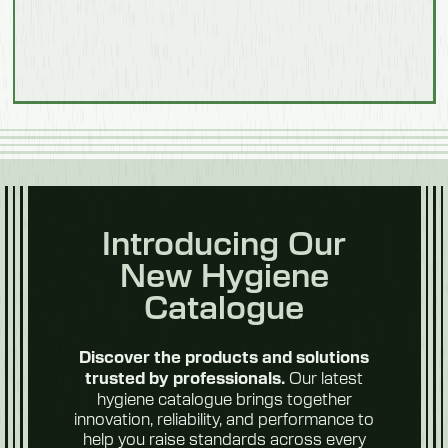
Modelo 550303F
Procesamiento
Longitud
de
alimentos
1950 mm
Longitud del cepillo
600 mm
Anchura
850 mm
Frutas y
Introducing Our
verduras
Altura
New Hygiene
Catalogue
1100 mm
Peso
Discover the products and solutions
138 kg
Our latest
trusted by professionals.
hygiene catalogue brings together
Future
innovation, reliability, and performance to
Modelo: 550304M
Foods
help you raise standards across every