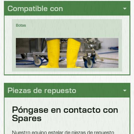
114 kg
elaboración
Compatible con
de cerveza
Modelo 550302F
Botas
Longitud
1650 mm
Longitud del cepillo
Chocolate
600 mm
Anchura
Botas
850 mm
Wellington
Piezas de repuesto
Altura
1100 mm
Póngase en contacto con
Confitería
Spares
Peso
116 kg
Nuestro equipo estelar de piezas de repuesto