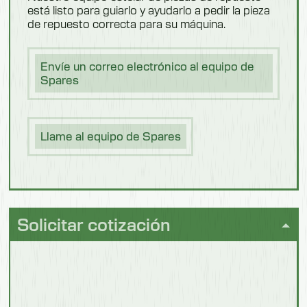
está listo para guiarlo y ayudarlo a pedir la pieza
Zapatos
Modelo: 550303M
bajos
de repuesto correcta para su máquina.
Longitud
Envíe un correo electrónico al equipo de
1950 mm
Lechería
Spares
Longitud del cepillo
600 mm
Llame al equipo de Spares
Zapatos
Anchura
altos
850 mm
Altura
Pescado
Solicitar cotización
1100 mm
Peso
Equipamiento
136 kg
de
vestuarios