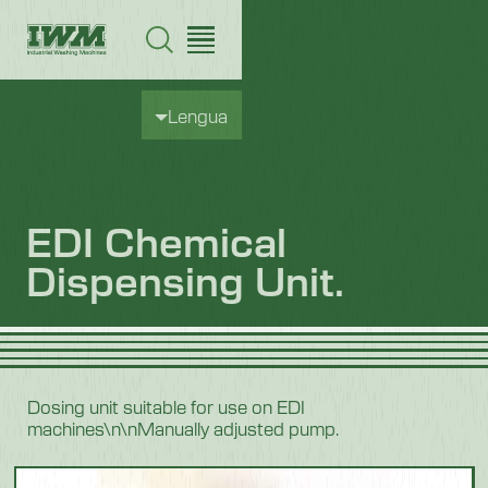
Lengua
EDI Chemical
Dispensing Unit.
Dosing unit suitable for use on EDI
machines\n\nManually adjusted pump.