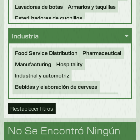
Lavadoras de botas
Armarios y taquillas
Esterilizadores de cuchillos
Industria
Food Service Distribution
Pharmaceutical
Manufacturing
Hospitality
Industrial y automotriz
Bebidas y elaboración de cerveza
Procesamiento de alimentos
Panadería
Restablecer filtros
Future Foods
Comida para mascotas
Chocolate
Confitería
Lechería
Pescado
No Se Encontró Ningún
Frutas y verduras
Logística
Carne y aves