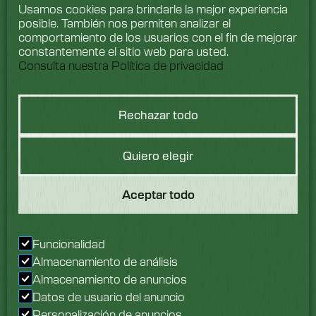
Usamos cookies para brindarle la mejor experiencia
posible. También nos permiten analizar el
comportamiento de los usuarios con el fin de mejorar
constantemente el sitio web para usted.
Consulta nuestra Política de privacidad
Rechazar todo
Hablemos de
Quiero elegir
lavado
Aceptar todo
Nos encantaría saber
de ti. Ponte en contacto
Funcionalidad
con nuestro equipo hoy
Almacenamiento de análisis
mismo.
Almacenamiento de anuncios
Datos de usuario del anuncio
Descubre más
Personalización de anuncios