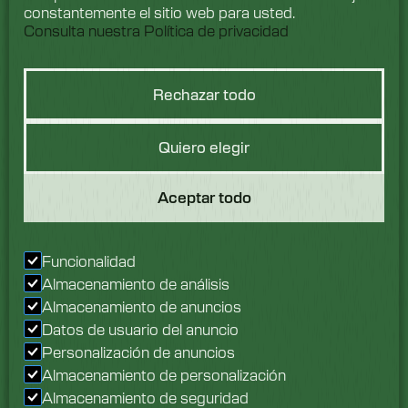
constantemente el sitio web para usted.
Consulta nuestra Política de privacidad
Rechazar todo
Hablemos de
Quiero elegir
lavado
Aceptar todo
Nos encantaría saber
de ti. Ponte en contacto
Funcionalidad
con nuestro equipo hoy
Almacenamiento de análisis
mismo.
Almacenamiento de anuncios
Datos de usuario del anuncio
Descubre más
Personalización de anuncios
Almacenamiento de personalización
Almacenamiento de seguridad