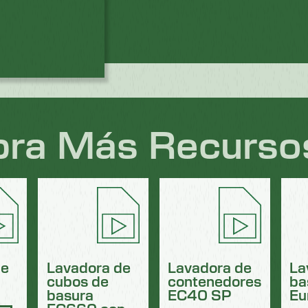
ra Más Recursos
de
Lavadora de
Lavadora de
La
cubos de
contenedores
ba
basura
EC40 SP
Eu