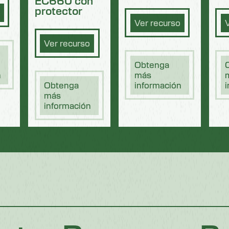
EC660 con
protector
Ver recurso
V
Ver recurso
Obtenga
n
más
Obtenga
información
i
más
información