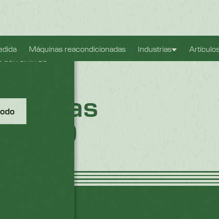
ible. También
edida
Máquinas reacondicionadas
Industrias
Artículo
con el fin de
andejas
todo
s T200