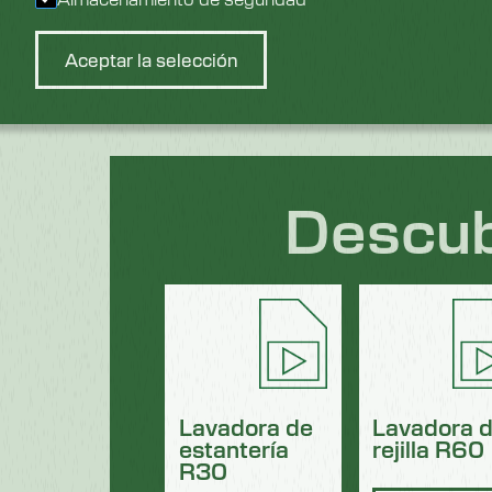
Descargar recurso
Aceptar la selección
Descub
Lavadora de
Lavadora 
estantería
rejilla R60
R30