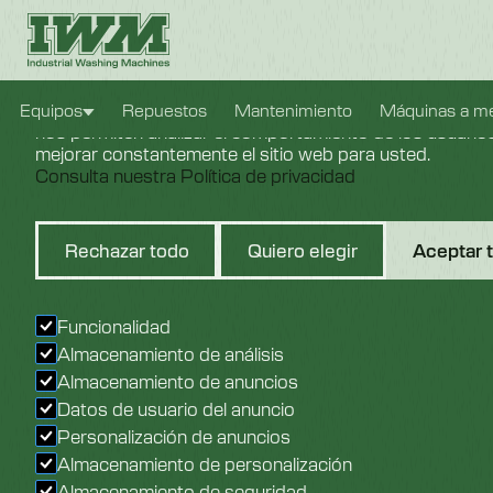
Configuración de cookies
Usamos cookies para brindarle la mejor experiencia pos
Equipos
Repuestos
Mantenimiento
Máquinas a m
nos permiten analizar el comportamiento de los usuarios 
mejorar constantemente el sitio web para usted.
Consulta nuestra Política de privacidad
Lavadora De B
Rechazar todo
Quiero elegir
Aceptar 
Transportada
Funcionalidad
Almacenamiento de análisis
Almacenamiento de anuncios
Datos de usuario del anuncio
Personalización de anuncios
Almacenamiento de personalización
Almacenamiento de seguridad