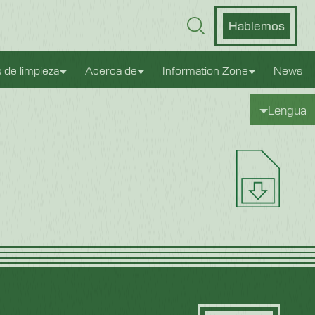
Hablemos
s de limpieza
Acerca de
Information Zone
News
Lengua