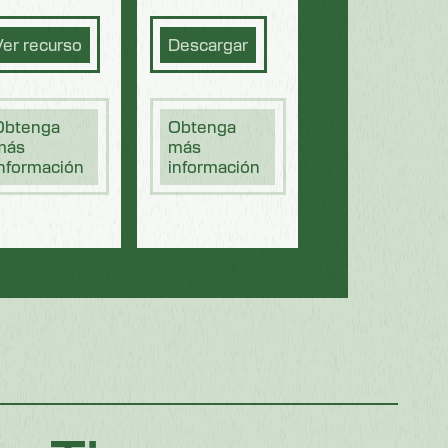
er recurso
Descargar
Obtenga
Obtenga
más
más
nformación
información