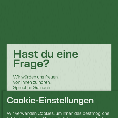
Hast du eine
Frage?
Wir würden uns freuen,
von Ihnen zu hören.
Sprechen Sie noch
heute mit unserem
Cookie-Einstellungen
Team.
Wir verwenden Cookies, um Ihnen das bestmögliche
Erkundigen Sie sich jetzt