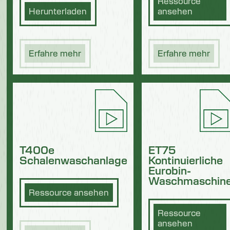
Ressource
Herunterladen
ansehen
Erfahre mehr
Erfahre mehr
T400e
ET75
Schalenwaschanlage
Kontinuierliche
Eurobin-
Waschmaschin
Ressource ansehen
Ressource
ansehen