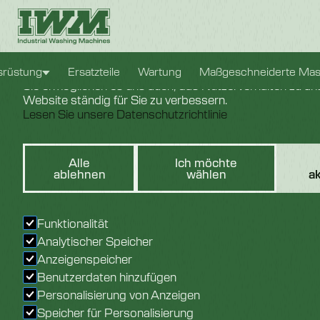
Cookie-Einstellungen
Wir verwenden Cookies, um Ihnen das bestmögliche Erle
srüstung
Ersatzteile
Wartung
Maßgeschneiderte Mas
Sie ermöglichen es uns auch, das Nutzerverhalten zu ana
Website ständig für Sie zu verbessern.
Lesen Sie unsere Datenschutzrichtlinie
Alle
Ich möchte
Sicherheitsha
ablehnen
wählen
a
Funktionalität
Analytischer Speicher
Anzeigenspeicher
Benutzerdaten hinzufügen
Personalisierung von Anzeigen
Speicher für Personalisierung