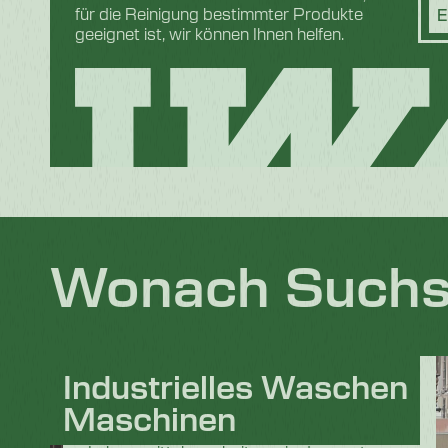
für die Reinigung bestimmter Produkte
E
geeignet ist, wir können Ihnen helfen.
Wonach Suchs
Industrielles Waschen
In den anspruchsvollen und stark
Maschinen
regulierten Industriesektoren, insbesondere
in Bereichen wie der