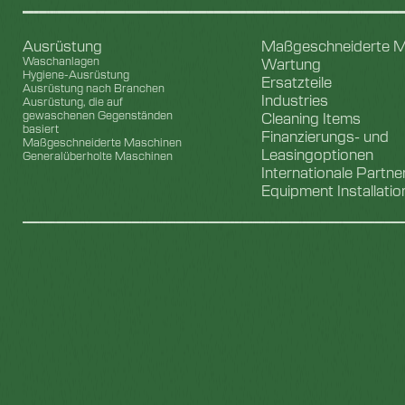
Ausrüstung
Maßgeschneiderte M
Waschanlagen
Wartung
Hygiene-Ausrüstung
Ersatzteile
Ausrüstung nach Branchen
Industries
Ausrüstung, die auf
gewaschenen Gegenständen
Cleaning Items
basiert
Finanzierungs- und
Maßgeschneiderte Maschinen
Leasingoptionen
Generalüberholte Maschinen
Internationale Partne
Equipment Installatio