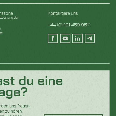
onszone
Kontaktiere uns
twortung der
+44 (0) 121 459 9511
h
tt
st du eine
age?
rden uns freuen,
en zu hören.