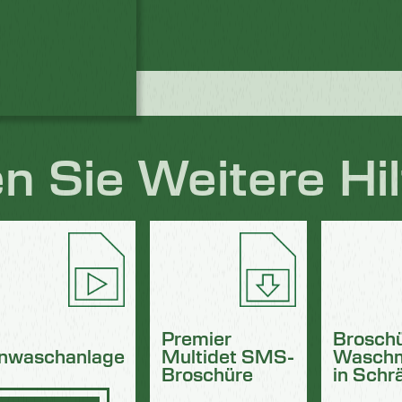
den
n Sie Weitere Hi
Premier
Broschü
nwaschanlage
Multidet SMS-
Waschm
Broschüre
in Schr