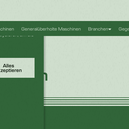
bnis zu bieten.
chinen
Generalüberholte Maschinen
Branchen
Gege
lysieren, um die
Alles
ndbuch
kzeptieren