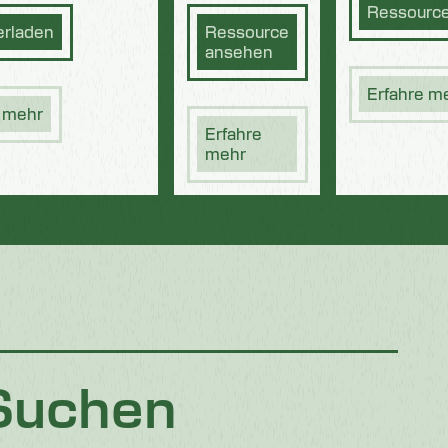
Ressourc
erladen
Ressource
ansehen
Erfahre m
e mehr
Erfahre
mehr
Suchen