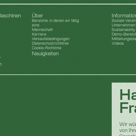
aschinen
Über
Informati
Bereiche, in denen wir tätig
Soziale Veran
sind
Unternehmen
Mannschaft
Sustainability
Karriere
Demo-Bereic
Verkaufsbedingungen
Mitteilungsbla
Datenschutzrichtlinie
Videos
Cookie-Richtlinie
Neuigkeiten
r
n
Ha
Fr
Wir wü
von Ihn