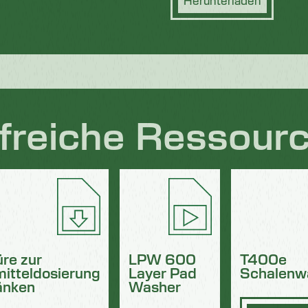
Herunterladen
lfreiche Ressour
re zur
LPW 600
T400e
itteldosierung
Layer Pad
Schalenw
änken
Washer