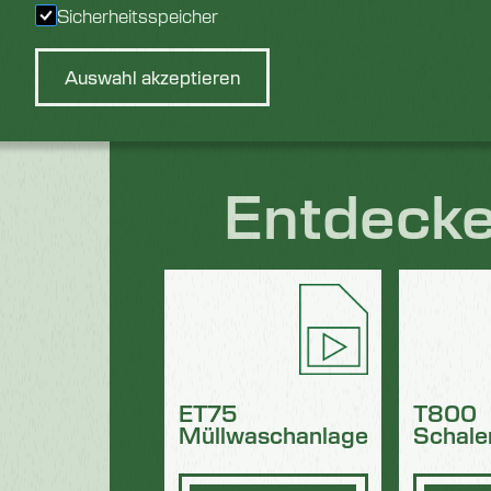
Ressource herunterla
Sicherheitsspeicher
Auswahl akzeptieren
Entdecke
ET75
T800
Müllwaschanlage
Schale