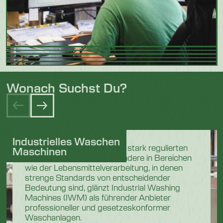
Wonach Suchst Du?
Industrielles Waschen
In den anspruchsvollen und stark regulierten
Maschinen
Industriesektoren, insbesondere in Bereichen
wie der Lebensmittelverarbeitung, in denen
strenge Standards von entscheidender
Bedeutung sind, glänzt Industrial Washing
Machines (IWM) als führender Anbieter
professioneller und gesetzeskonformer
Waschanlagen.