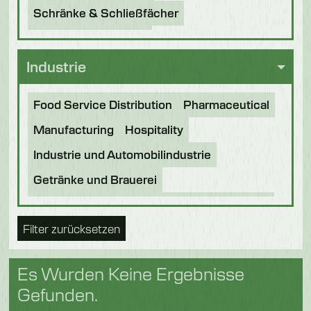
Schränke & Schließfächer
Messersterilisatoren
Industrie
Food Service Distribution
Pharmaceutical
Manufacturing
Hospitality
Industrie und Automobilindustrie
Getränke und Brauerei
Verarbeitung von Lebensmitteln
Bäckerei
Filter zurücksetzen
Lebensmittel der Zukunft
Nahrung für Haustiere
Schokolade
Es Wurden Keine Ergebnisse
Süßwaren
Molkerei
Fische
Gefunden.
Obst & Gemüse
Logistik