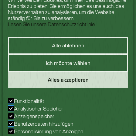
Erlebnis zu bieten. Sie ermöglichen es uns auch, das
Nutzerverhalten zu analysieren, um die Website
ständig für Sie zu verbessern.
Lesen Sie unsere Datenschutzrichtlinie
Alle ablehnen
Hast du eine
Ich möchte wählen
Frage?
Alles akzeptieren
Wir würden uns freuen,
von Ihnen zu hören.
Sprechen Sie noch
Funktionalität
heute mit unserem
Analytischer Speicher
Team.
Anzeigenspeicher
Benutzerdaten hinzufügen
Erkundigen Sie sich jetzt
Personalisierung von Anzeigen