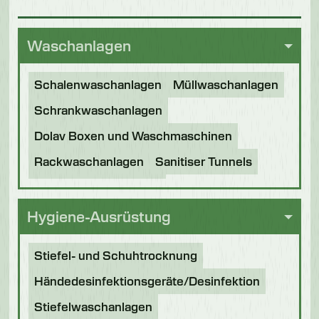
Waschanlagen
Schalenwaschanlagen
Müllwaschanlagen
Schrankwaschanlagen
Dolav Boxen und Waschmaschinen
Rackwaschanlagen
Sanitiser Tunnels
Andere Anwendungen
Generalüberholte Maschinen
Hygiene-Ausrüstung
Stiefel- und Schuhtrocknung
Händedesinfektionsgeräte/Desinfektion
Stiefelwaschanlagen