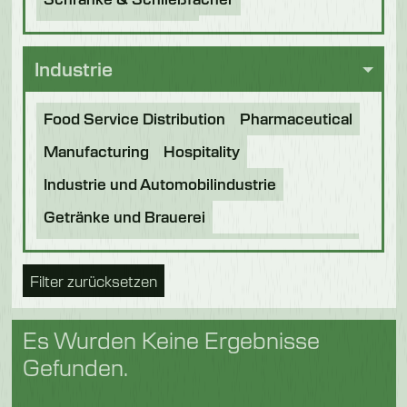
Messersterilisatoren
Industrie
Food Service Distribution
Pharmaceutical
Manufacturing
Hospitality
Industrie und Automobilindustrie
Getränke und Brauerei
Verarbeitung von Lebensmitteln
Bäckerei
Filter zurücksetzen
Lebensmittel der Zukunft
Nahrung für Haustiere
Schokolade
Es Wurden Keine Ergebnisse
Süßwaren
Molkerei
Fische
Gefunden.
Obst & Gemüse
Logistik