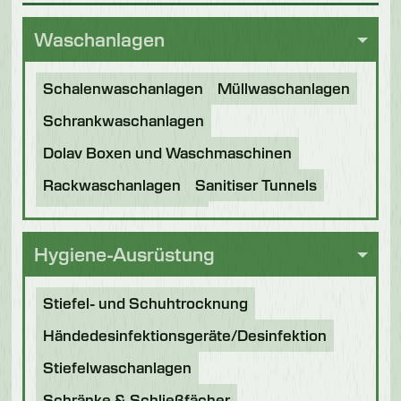
Waschanlagen
Schalenwaschanlagen
Müllwaschanlagen
Schrankwaschanlagen
Dolav Boxen und Waschmaschinen
Rackwaschanlagen
Sanitiser Tunnels
Andere Anwendungen
Generalüberholte Maschinen
Hygiene-Ausrüstung
Stiefel- und Schuhtrocknung
Händedesinfektionsgeräte/Desinfektion
Stiefelwaschanlagen
Schränke & Schließfächer