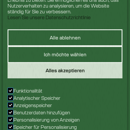
Nutzerverhalten zu analysieren, um die Website
ständig für Sie zu verbessern.
Lesen Sie unsere Datenschutzrichtlinie
Alle ablehnen
Hast du eine
Ich möchte wählen
Frage?
Alles akzeptieren
Wir würden uns freuen,
von Ihnen zu hören.
Sprechen Sie noch
Funktionalität
heute mit unserem
Analytischer Speicher
Team.
Anzeigenspeicher
Benutzerdaten hinzufügen
Erkundigen Sie sich jetzt
Personalisierung von Anzeigen
Speicher für Personalisierung