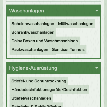
Waschanlagen
Schalenwaschanlagen
Müllwaschanlagen
Schrankwaschanlagen
Dolav Boxen und Waschmaschinen
Rackwaschanlagen
Sanitiser Tunnels
Andere Anwendungen
Generalüberholte Maschinen
Hygiene-Ausrüstung
Stiefel- und Schuhtrocknung
Händedesinfektionsgeräte/Desinfektion
Stiefelwaschanlagen
Schränke & Schließfächer