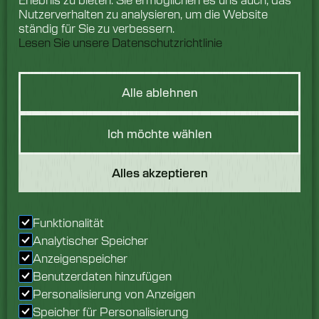
Nutzerverhalten zu analysieren, um die Website
ständig für Sie zu verbessern.
Lesen Sie unsere Datenschutzrichtlinie
Alle ablehnen
Hast du eine
Ich möchte wählen
Frage?
Alles akzeptieren
Wir würden uns freuen,
von Ihnen zu hören.
Sprechen Sie noch
Funktionalität
heute mit unserem
Analytischer Speicher
Team.
Anzeigenspeicher
Benutzerdaten hinzufügen
Erkundigen Sie sich jetzt
Personalisierung von Anzeigen
Speicher für Personalisierung