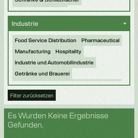
Messersterilisatoren
Industrie
Food Service Distribution
Pharmaceutical
Manufacturing
Hospitality
Industrie und Automobilindustrie
Getränke und Brauerei
Verarbeitung von Lebensmitteln
Bäckerei
Filter zurücksetzen
Lebensmittel der Zukunft
Nahrung für Haustiere
Schokolade
Es Wurden Keine Ergebnisse
Süßwaren
Molkerei
Fische
Gefunden.
Obst & Gemüse
Logistik