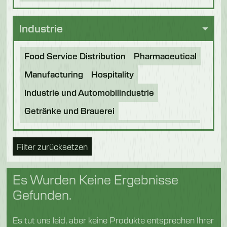
Messersterilisatoren
Industrie
Food Service Distribution
Pharmaceutical
Manufacturing
Hospitality
Industrie und Automobilindustrie
Getränke und Brauerei
Verarbeitung von Lebensmitteln
Bäckerei
Filter zurücksetzen
Lebensmittel der Zukunft
Nahrung für Haustiere
Schokolade
Es Wurden Keine Ergebnisse
Süßwaren
Molkerei
Fische
Gefunden.
Obst & Gemüse
Logistik
Es tut uns leid, aber keine Produkte entsprechen Ihrer
Geflügel und Fleisch