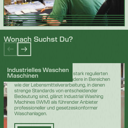
Wonach Suchst Du?
Industrielles Waschen
In den anspruchsvollen und stark regulierten
Maschinen
Industriesektoren, insbesondere in Bereichen
wie der Lebensmittelverarbeitung, in denen
strenge Standards von entscheidender
Bedeutung sind, glänzt Industrial Washing
Machines (IWM) als führender Anbieter
professioneller und gesetzeskonformer
Waschanlagen.