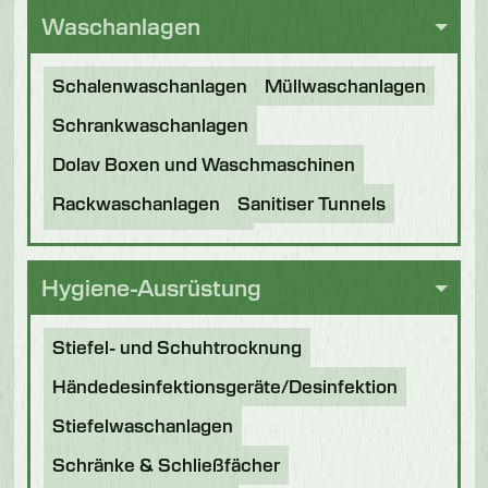
Waschanlagen
Schalenwaschanlagen
Müllwaschanlagen
Schrankwaschanlagen
Dolav Boxen und Waschmaschinen
Rackwaschanlagen
Sanitiser Tunnels
Andere Anwendungen
Generalüberholte Maschinen
Hygiene-Ausrüstung
Stiefel- und Schuhtrocknung
Händedesinfektionsgeräte/Desinfektion
Stiefelwaschanlagen
Schränke & Schließfächer