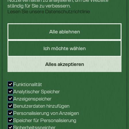
ständig für Sie zu verbessern.
Lesen Sie unsere Datenschutzrichtlinie
Alle ablehnen
Hast du eine
Ich möchte wählen
Frage?
Alles akzeptieren
Wir würden uns freuen,
von Ihnen zu hören.
Sprechen Sie noch
Funktionalität
heute mit unserem
Analytischer Speicher
Team.
Anzeigenspeicher
Benutzerdaten hinzufügen
Erkundigen Sie sich jetzt
Personalisierung von Anzeigen
Speicher für Personalisierung
Sicherheitsspeicher