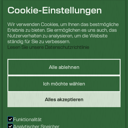
Cookie-Einstellungen
Wir verwenden Cookies, um Ihnen das bestmögliche
Erlebnis zu bieten. Sie ermöglichen es uns auch, das
Nutzerverhalten zu analysieren, um die Website
ständig für Sie zu verbessern.
Lesen Sie unsere Datenschutzrichtlinie
Alle ablehnen
Hast du eine
Ich möchte wählen
Frage?
Alles akzeptieren
Wir würden uns freuen,
von Ihnen zu hören.
Sprechen Sie noch
Funktionalität
heute mit unserem
Analytischer Speicher
Team.