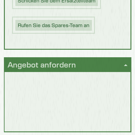
Schicken Sie dem Ersatzteilteam
Obst &
Gemüse
Rufen Sie das Spares-Team an
Angebot anfordern
Nahrung für
Haustiere
Geflügel und
Fleisch