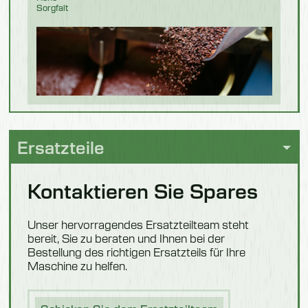
Sorgfalt
Fische
Geringe
Sorgfalt
Ersatzteile
Kontaktieren Sie Spares
Verarbeitung
von
Lebensmitteln
Unser hervorragendes Ersatzteilteam steht
bereit, Sie zu beraten und Ihnen bei der
Bestellung des richtigen Ersatzteils für Ihre
Maschine zu helfen.