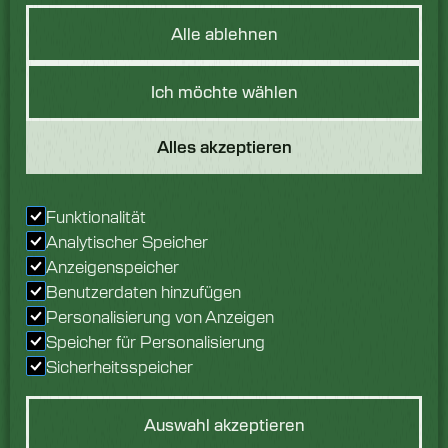
Alle ablehnen
Hast du eine
Ich möchte wählen
Frage?
Alles akzeptieren
Wir würden uns freuen,
von Ihnen zu hören.
Sprechen Sie noch
Funktionalität
heute mit unserem
Analytischer Speicher
Team.
Anzeigenspeicher
Benutzerdaten hinzufügen
Erkundigen Sie sich jetzt
Personalisierung von Anzeigen
Speicher für Personalisierung
Sicherheitsspeicher
Auswahl akzeptieren