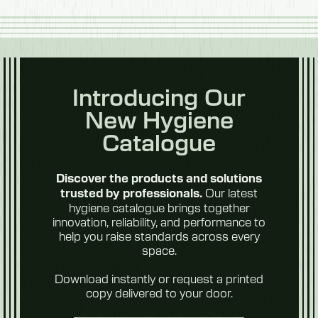
aliments
Introducing Our
New Hygiene
Fruits et
légumes
Catalogue
Discover the products and solutions
Our latest
trusted by professionals.
hygiene catalogue brings together
innovation, reliability, and performance to
help you raise standards across every
space.
Aliments du
futur
Download instantly or request a printed
copy delivered to your door.