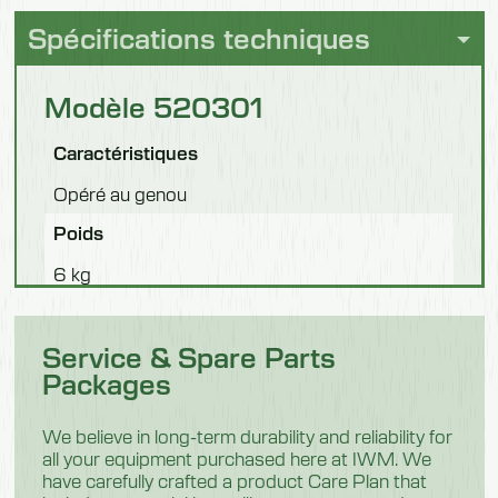
Spécifications techniques
Modèle 520301
Caractéristiques
Opéré au genou
Poids
6 kg
Modèle 520302
Service & Spare Parts
Packages
Caractéristiques
Opéré au genou avec Splashback (310 mm)
We believe in long-term durability and reliability for
all your equipment purchased here at IWM. We
Poids
have carefully crafted a product Care Plan that