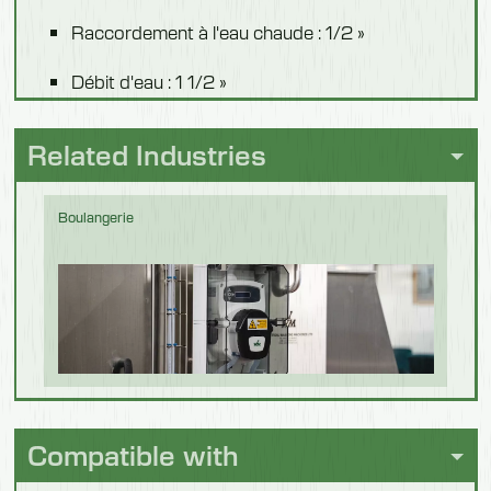
Raccordement à l'eau chaude : 1/2 »
Débit d'eau : 1 1/2 »
Régulateur de température d'eau
Related Industries
Commande des genoux sur le panneau avant
ou commande par cellule sensorielle
Boulangerie
Temps d'évacuation de l'eau : 3-6 secondes
Dimensions du boîtier : 450 x 320 x 250 mm
Base optionnelle disponible
Boissons et
brassage
Compatible with