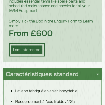
includes essential items like spare parts and
8,5 kg
scheduled maintenance and checks for all your
IWM Equipment.
Modèle 520301
Simply Tick the Box in the Enquiry Form to Learn
Caractéristiques
more
From £600
Capteur dans Splashback
Poids
9,5 kg
I am interested
Caractéristiques standard
Lavabo fabriqué en acier inoxydable
Raccordement à l'eau froide : 1/2 »