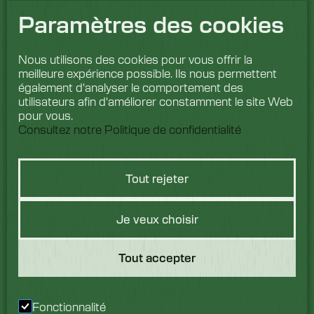
Paramètres des cookies
Nous utilisons des cookies pour vous offrir la
meilleure expérience possible. Ils nous permettent
également d'analyser le comportement des
utilisateurs afin d'améliorer constamment le site Web
pour vous.
Consultez notre Politique de confidentialité
Tout rejeter
Vous avez une
Je veux choisir
question ?
Tout accepter
Nous aimerions avoir de
vos nouvelles. Parlez à
Fonctionnalité
notre équipe dès