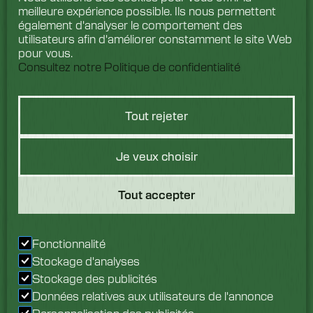
meilleure expérience possible. Ils nous permettent
également d'analyser le comportement des
utilisateurs afin d'améliorer constamment le site Web
pour vous.
Consultez notre Politique de confidentialité
Tout rejeter
Vous avez une
Je veux choisir
question ?
Tout accepter
Nous aimerions avoir de
vos nouvelles. Parlez à
Fonctionnalité
notre équipe dès
Stockage d'analyses
aujourd'hui.
Stockage des publicités
Données relatives aux utilisateurs de l'annonce
Renseignez-vous dès maintenant