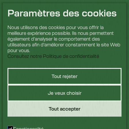
Paramètres des cookies
Nous utilisons des cookies pour vous offrir la
meilleure expérience possible. Ils nous permettent
également d'analyser le comportement des
utilisateurs afin d'améliorer constamment le site Web
pour vous.
Consultez notre Politique de confidentialité
Tout rejeter
Vous avez une
Je veux choisir
question ?
Tout accepter
Nous aimerions avoir de
vos nouvelles. Parlez à
Fonctionnalité