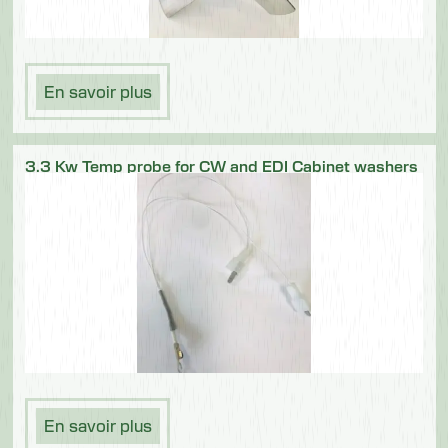
En savoir plus
3.3 Kw Temp probe for CW and EDI Cabinet washers
En savoir plus