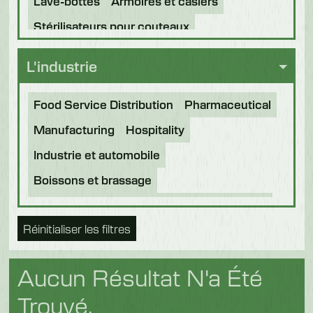
Lave-bottes
Armoires et casiers
Stérilisateurs pour couteaux
L'industrie
Food Service Distribution
Pharmaceutical
Manufacturing
Hospitality
Industrie et automobile
Boissons et brassage
Transformation des aliments
Boulangerie
Réinitialiser les filtres
Aliments du futur
Nourriture pour animaux
Chocolat
Confiserie
Produits laitiers
Aucun Résultat N'a Été
Poisson
Fruits et légumes
Logistique
Trouvé.
Volaille et viande