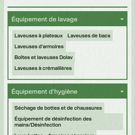
Équipement de lavage
Laveuses à plateaux
Laveuses de bacs
Laveuses d'armoires
Boîtes et laveuses Dolav
Laveuses à crémaillères
Tunnels de désinfection
Autres applications
Équipement d'hygiène
Machines remises à neuf
Séchage de bottes et de chaussures
Équipement de désinfection des
mains/Désinfection