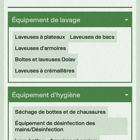
Équipement de lavage
Laveuses à plateaux
Laveuses de bacs
Laveuses d'armoires
Boîtes et laveuses Dolav
Laveuses à crémaillères
Tunnels de désinfection
Autres applications
Équipement d'hygiène
Machines remises à neuf
Séchage de bottes et de chaussures
Équipement de désinfection des
mains/Désinfection