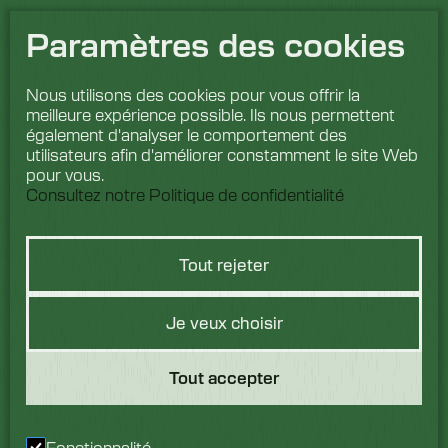
Paramètres des cookies
Nous utilisons des cookies pour vous offrir la
meilleure expérience possible. Ils nous permettent
également d'analyser le comportement des
utilisateurs afin d'améliorer constamment le site Web
pour vous.
Consultez notre Politique de confidentialité
Tout rejeter
Vous avez une
Je veux choisir
question ?
Tout accepter
Nous aimerions avoir de
vos nouvelles. Parlez à
Fonctionnalité