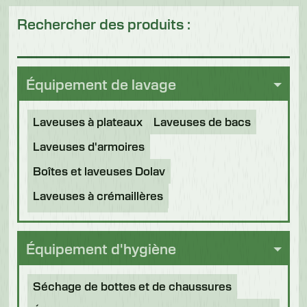
Rechercher des produits :
Équipement de lavage
Laveuses à plateaux
Laveuses de bacs
Laveuses d'armoires
Boîtes et laveuses Dolav
Laveuses à crémaillères
Tunnels de désinfection
Autres applications
Équipement d'hygiène
Machines remises à neuf
Séchage de bottes et de chaussures