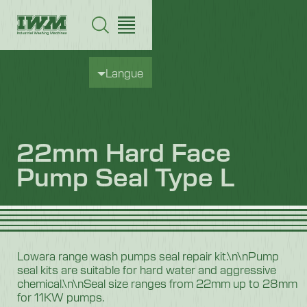
Langue
22mm Hard Face
Pump Seal Type L
Lowara range wash pumps seal repair kit.\n\nPump
seal kits are suitable for hard water and aggressive
chemical.\n\nSeal size ranges from 22mm up to 28mm
for 11KW pumps.