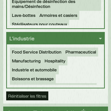
Équipement de désinfection des
mains/Désinfection
Lave-bottes
Armoires et casiers
Stérilisateurs pour couteaux
L'industrie
Food Service Distribution
Pharmaceutical
Manufacturing
Hospitality
Industrie et automobile
Boissons et brassage
Transformation des aliments
Boulangerie
Réinitialiser les filtres
Aliments du futur
Nourriture pour animaux
Chocolat
Confiserie
Produits laitiers