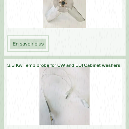
En savoir plus
3.3 Kw Temp probe for CW and EDI Cabinet washers