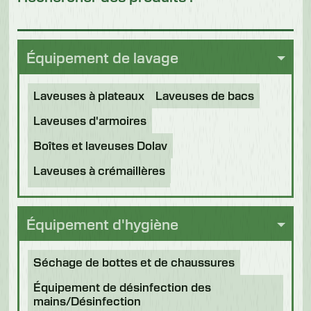
Équipement de lavage
Laveuses à plateaux
Laveuses de bacs
Laveuses d'armoires
Boîtes et laveuses Dolav
Laveuses à crémaillères
Tunnels de désinfection
Autres applications
Équipement d'hygiène
Machines remises à neuf
Séchage de bottes et de chaussures
Équipement de désinfection des
mains/Désinfection