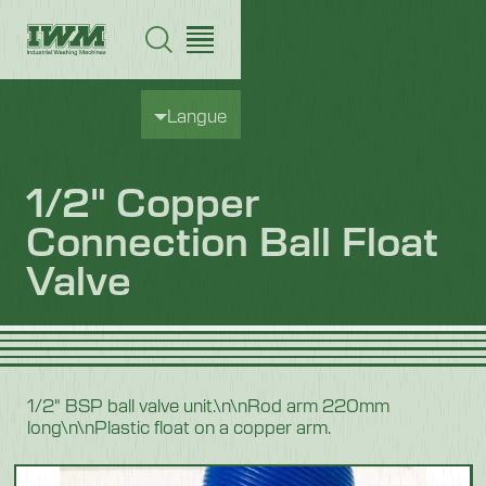
Langue
1/2" Copper
Connection Ball Float
Valve
1/2" BSP ball valve unit.\n\nRod arm 220mm
long\n\nPlastic float on a copper arm.