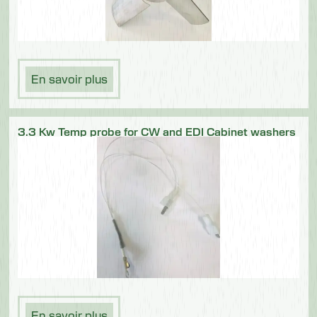
En savoir plus
3.3 Kw Temp probe for CW and EDI Cabinet washers
En savoir plus