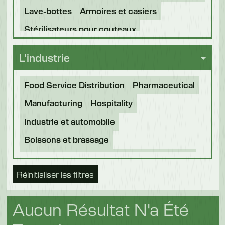
Lave-bottes
Armoires et casiers
Stérilisateurs pour couteaux
L'industrie
Food Service Distribution
Pharmaceutical
Manufacturing
Hospitality
Industrie et automobile
Boissons et brassage
Transformation des aliments
Boulangerie
Réinitialiser les filtres
Aliments du futur
Nourriture pour animaux
Chocolat
Confiserie
Produits laitiers
Aucun Résultat N'a Été
Poisson
Fruits et légumes
Logistique