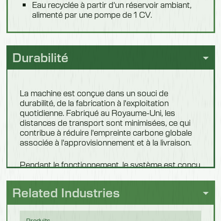
Eau recyclée à partir d'un réservoir ambiant,
alimenté par une pompe de 1 CV.
Durabilité
La machine est conçue dans un souci de
durabilité, de la fabrication à l'exploitation
quotidienne. Fabriqué au Royaume-Uni, les
distances de transport sont minimisées, ce qui
contribue à réduire l'empreinte carbone globale
associée à l'approvisionnement et à la livraison.
Pendant le fonctionnement, le système est conçu
pour optimiser l'utilisation de l'eau et des produits
chimiques, offrant des performances de
Related Industries
nettoyage et de désinfection efficaces tout en
réduisant la consommation. Une application
uniforme et uniforme sur l'ensemble du produit
Produits