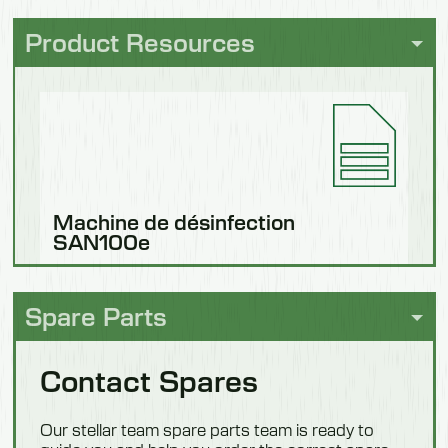
Soin élevé
Product Resources
Fruits et
légumes
Machine de désinfection
SAN100e
Nourriture
Download
Spare Parts
pour
animaux
Contact Spares
Our stellar team spare parts team is ready to