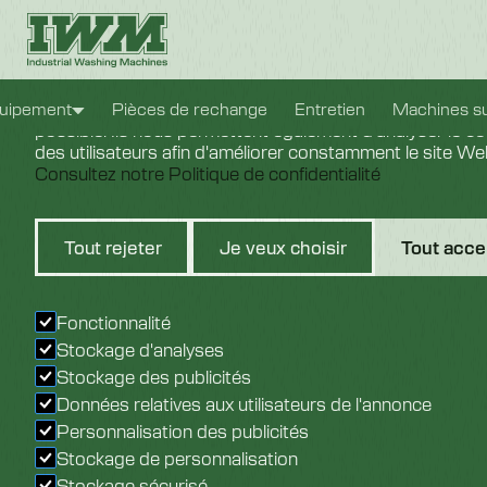
Paramètres des cookies
Nous utilisons des cookies pour vous offrir la meilleure 
uipement
Pièces de rechange
Entretien
Machines s
possible. Ils nous permettent également d'analyser le 
des utilisateurs afin d'améliorer constamment le site W
Consultez notre Politique de confidentialité
Sé
Tout rejeter
Je veux choisir
Tout acce
Pou
Fonctionnalité
Stockage d'analyses
Stockage des publicités
Données relatives aux utilisateurs de l'annonce
Personnalisation des publicités
Stockage de personnalisation
Stockage sécurisé