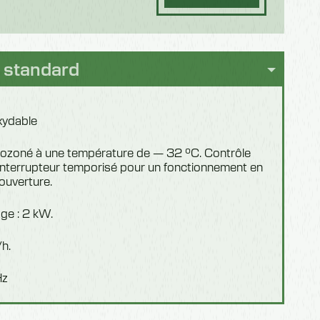
0
 standard
xydable
d ozoné à une température de — 32 °C. Contrôle
 interrupteur temporisé pour un fonctionnement en
ouverture.
ge : 2 kW.
h.
Hz