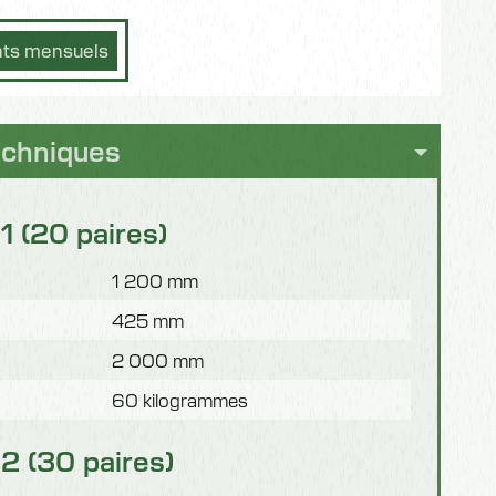
nts mensuels
echniques
 (20 paires)
1 200 mm
425 mm
2 000 mm
60 kilogrammes
 (30 paires)