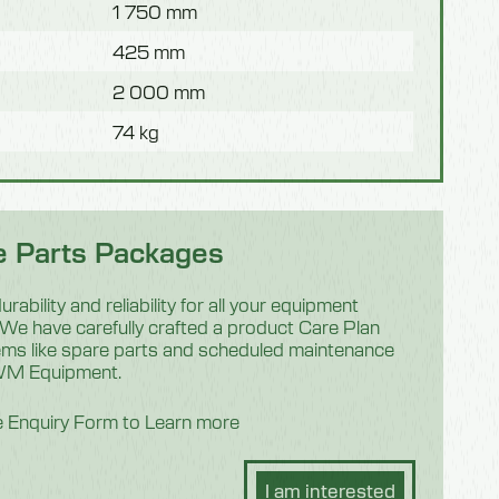
1 750 mm
425 mm
2 000 mm
74 kg
e Parts Packages
rability and reliability for all your equipment
e have carefully crafted a product Care Plan
items like spare parts and scheduled maintenance
IWM Equipment.
he Enquiry Form to Learn more
I am interested