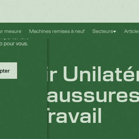
expérience
ur mesure
Machines remises à neuf
Secteurs
Articl
comportement
eb pour vous.
choir Unilaté
pter
r Chaussure
Travail