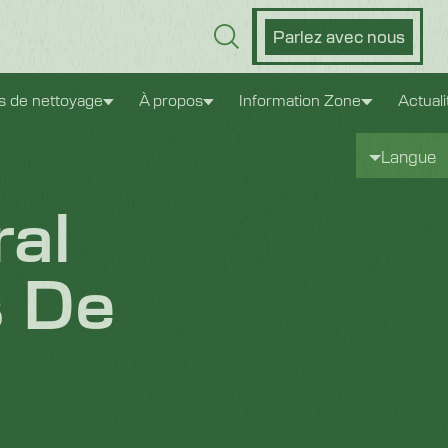
Parlez avec nous
es de nettoyage
À propos
Information Zone
Actuali
Langue
ral
s De