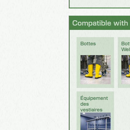
Compatible with
Bottes
Bot
Wel
Équipement
des
vestiaires