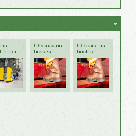
tes
Chaussures
Chaussures
lington
basses
hautes