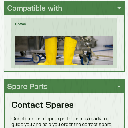
brassage
71 kg
Compatible with
Bottes
Chocolat
Hygiène des
personnes
Spare Parts
Contact Spares
Confiserie
Our stellar team spare parts team is ready to
guide you and help you order the correct spare