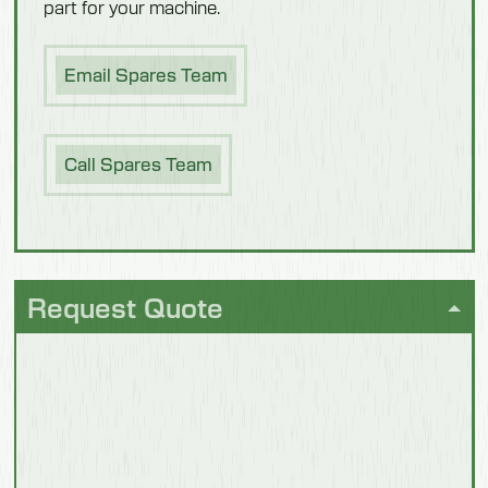
part for your machine.
Bottes
Wellington
Email Spares Team
Produits
laitiers
Call Spares Team
Équipement
des
vestiaires
Request Quote
Poisson