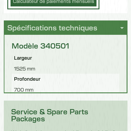
Calculateur de paiements mensuels
Spécifications techniques
Modèle 340501
Largeur
1525 mm
Profondeur
700 mm
Hauteur
Service & Spare Parts
2100 mm
Packages
Nombre de casiers