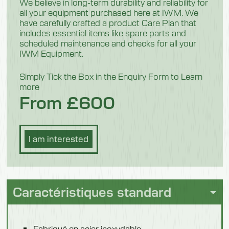
5
We believe in long-term durability and reliability for
all your equipment purchased here at IWM. We
Poids
have carefully crafted a product Care Plan that
includes essential items like spare parts and
31,5 kilogrammes
scheduled maintenance and checks for all your
IWM Equipment.
Modèle 340502
Simply Tick the Box in the Enquiry Form to Learn
more
Largeur
From £600
1525 mm
Profondeur
I am interested
700 mm
Hauteur
2100 mm
Caractéristiques standard
Nombre de casiers
10
Fabriqué en acier inoxydable