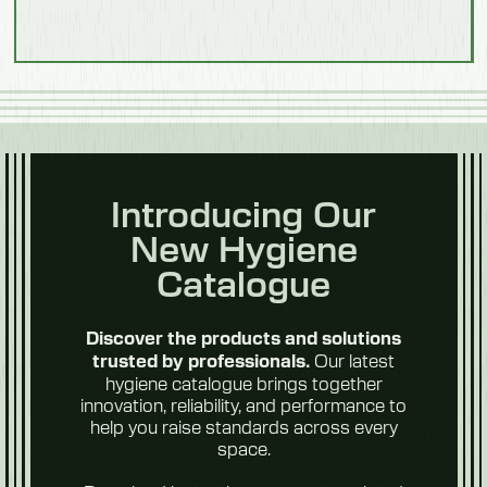
Transformation
des
aliments
Introducing Our
New Hygiene
Fruits et
légumes
Catalogue
Discover the products and solutions
Our latest
trusted by professionals.
hygiene catalogue brings together
innovation, reliability, and performance to
help you raise standards across every
space.
Aliments du
futur