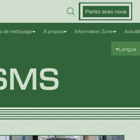
Parlez avec nous
es de nettoyage
À propos
Information Zone
Actuali
Langue
 SMS