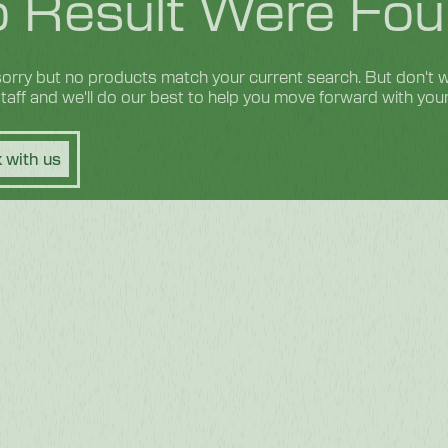
 Result Were Fou
orry but no products match your current search. But don't wo
 staff and we'll do our best to help you move forward with you
 with us