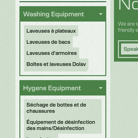
No
Washing Equipment
We are s
friendly
Laveuses à plateaux
Laveuses de bacs
Speak
Laveuses d'armoires
Boîtes et laveuses Dolav
Laveuses à crémaillères
Tunnels de désinfection
Hygene Equipment
Autres applications
Séchage de bottes et de
Machines remises à neuf
chaussures
Équipement de désinfection
des mains/Désinfection