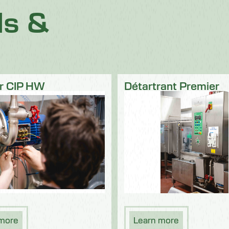
ls &
r CIP HW
Détartrant Premier
 more
Learn more