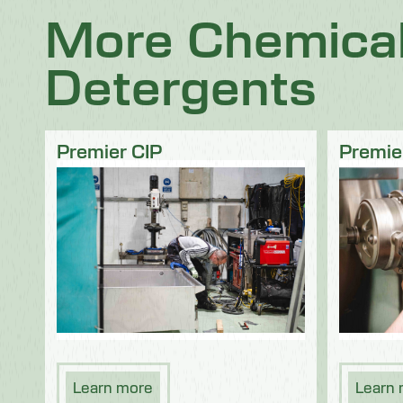
Chocolat
Confiserie
More Chemica
Produits laitiers
Poisson
Detergents
Fruits et légumes
Logistique
Volaille et viande
Premier CIP
Premie
Learn more
Learn