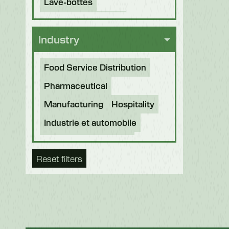
Lave-bottes
Armoires et casiers
Industry
Stérilisateurs pour couteaux
Food Service Distribution
Pharmaceutical
Manufacturing
Hospitality
Industrie et automobile
Boissons et brassage
Reset filters
Transformation des aliments
Boulangerie
Aliments du futur
Nourriture pour animaux